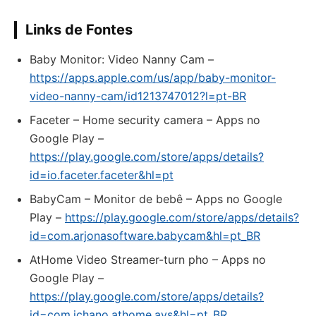
Links de Fontes
‎Baby Monitor: Video Nanny Cam –
https://apps.apple.com/us/app/baby-monitor-
video-nanny-cam/id1213747012?l=pt-BR
Faceter – Home security camera – Apps no
Google Play –
https://play.google.com/store/apps/details?
id=io.faceter.faceter&hl=pt
BabyCam – Monitor de bebê – Apps no Google
Play –
https://play.google.com/store/apps/details?
id=com.arjonasoftware.babycam&hl=pt_BR
AtHome Video Streamer-turn pho – Apps no
Google Play –
https://play.google.com/store/apps/details?
id=com.ichano.athome.avs&hl=pt_BR