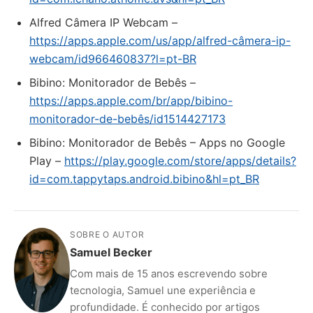
‎Alfred Câmera IP Webcam –
https://apps.apple.com/us/app/alfred-câmera-ip-
webcam/id966460837?l=pt-BR
‎Bibino: Monitorador de Bebês –
https://apps.apple.com/br/app/bibino-
monitorador-de-bebês/id1514427173
Bibino: Monitorador de Bebês – Apps no Google
Play –
https://play.google.com/store/apps/details?
id=com.tappytaps.android.bibino&hl=pt_BR
SOBRE O AUTOR
Samuel Becker
Com mais de 15 anos escrevendo sobre
tecnologia, Samuel une experiência e
profundidade. É conhecido por artigos