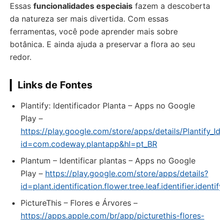
Essas
funcionalidades especiais
fazem a descoberta
da natureza ser mais divertida. Com essas
ferramentas, você pode aprender mais sobre
botânica. E ainda ajuda a preservar a flora ao seu
redor.
Links de Fontes
Plantify: Identificador Planta – Apps no Google
Play –
https://play.google.com/store/apps/details/Plantify_I
id=com.codeway.plantapp&hl=pt_BR
Plantum – Identificar plantas – Apps no Google
Play –
https://play.google.com/store/apps/details?
id=plant.identification.flower.tree.leaf.identifier.iden
‎PictureThis – Flores e Árvores –
https://apps.apple.com/br/app/picturethis-flores-