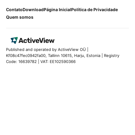
Contato
Download
Página Inicial
Política de Privacidade
Quem somos
Published and operated by ActiveView OÜ |
Kf08c47fec0942fa00, Tallinn 10615, Harju, Estonia | Registry
Code: 16639782 | VAT: EE102590366