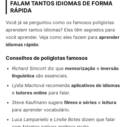
FALAM TANTOS IDIOMAS DE FORMA
RÁPIDA
Você já se perguntou como os famosos poliglotas
aprendem tantos idiomas? Eles têm segredos para
você aprender. Veja como eles fazem para
aprender
idiomas rápido
:
Conselhos de poliglotas famosos
Richard Simcott
diz que
memorização
e
imersão
linguística
são essenciais.
Lýdia Machová
recomenda
aplicativos de idiomas
e
tutores online
para falar.
Steve Kaufmann
sugere
filmes e séries
e
leitura
para aprender vocabulário.
Luca Lampariello
e
Lindie Botes
dizem que falar
com falantes nativos melhora muito.