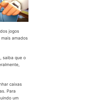
 dos jogos
ar mais amados
, saiba que o
eralmente,
nhar caixas
as. Para
cluindo um