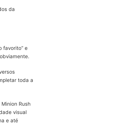
dos da
favorito” e
 obviamente.
iversos
mpletar toda a
: Minion Rush
idade visual
ha e até