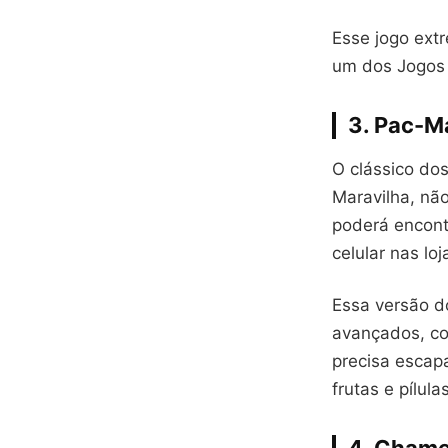
Esse jogo ext
um dos Jogos 
3. Pac-M
O clássico dos
Maravilha, nã
poderá encont
celular nas lo
Essa versão d
avançados, co
precisa escap
frutas e pílul