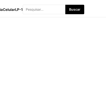
ia
Celular
LP-1
Buscar