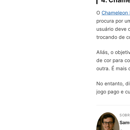
4. Chame
O
Chameleon 
procura por um
usuário deve 
trocando de co
Aliás, o objet
de cor para c
outra. É mais d
No entanto, d
jogo pago e c
SOBR
Sam