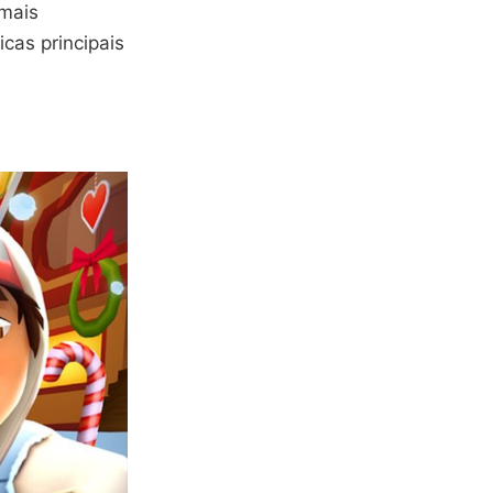
 mais
icas principais