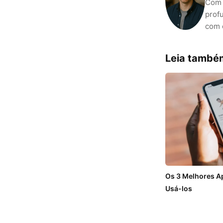
Com 
prof
com 
Leia també
Os 3 Melhores A
Usá-los