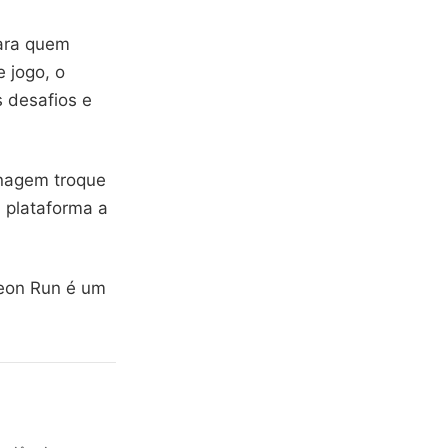
para quem
 jogo, o
s desafios e
onagem troque
 plataforma a
leon Run é um