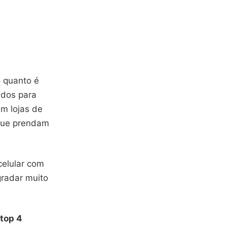
o quanto é
ados para
em lojas de
 que prendam
celular com
gradar muito
top 4