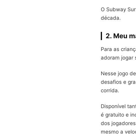
O Subway Surf
década.
2. Meu m
Para as crian
adoram jogar 
Nesse jogo de
desafios e gra
corrida.
Disponível ta
é gratuito e i
dos jogadores
mesmo a veloc