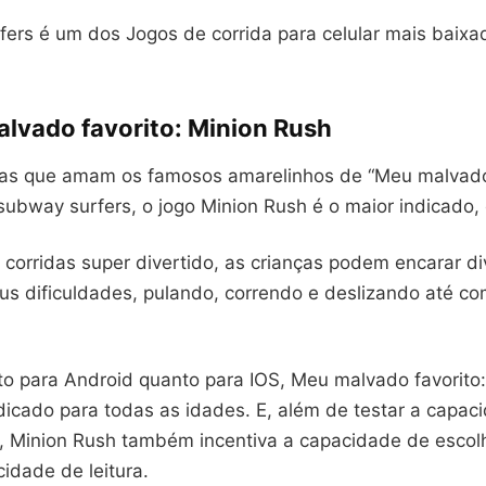
ers é um dos Jogos de corrida para celular mais baixa
alvado favorito: Minion Rush
ças que amam os famosos amarelinhos de “Meu malvado 
subway surfers, o jogo Minion Rush é o maior indicado,
 corridas super divertido, as crianças podem encarar d
us dificuldades, pulando, correndo e deslizando até co
nto para Android quanto para IOS, Meu malvado favorito
ndicado para todas as idades. E, além de testar a capac
, Minion Rush também incentiva a capacidade de escol
idade de leitura.