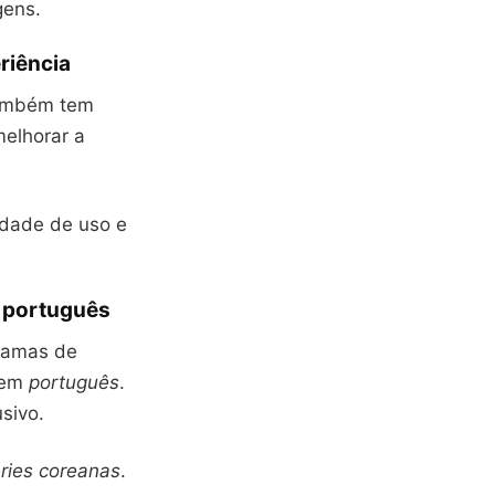
gens.
riência
Também tem
elhorar a
lidade de uso e
 português
gramas de
 em
português
.
sivo.
ries coreanas
.