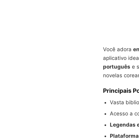
Você adora
en
aplicativo ide
português
e s
novelas corean
Principais P
Vasta bibli
Acesso a c
Legendas 
Plataforma