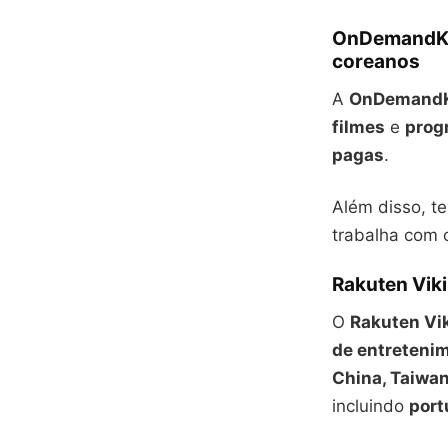
OnDemandKor
coreanos
A
OnDemandK
filmes
e
prog
pagas
.
Além disso, t
trabalha com 
Rakuten Viki
O
Rakuten Vi
de entreteni
China, Taiwan
incluindo
por