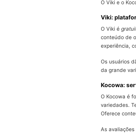
O Viki e o Ko
Viki: plataf
O Viki é
gratui
conteúdo de o
experiência, 
Os usuários 
da grande va
Kocowa: ser
O Kocowa é f
variedades. T
Oferece cont
As avaliações