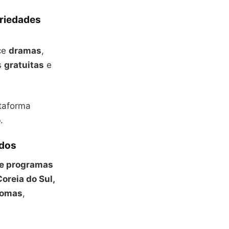
ariedades
ece
dramas
,
s
gratuitas
e
ataforma
o
.
ados
 e programas
Coreia do Sul,
iomas
,