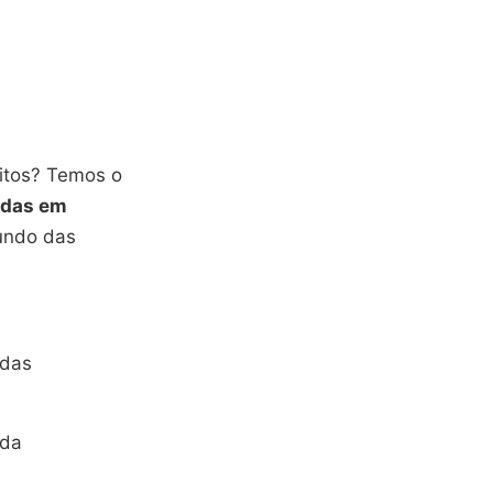
itos? Temos o
ndas em
undo das
adas
ida