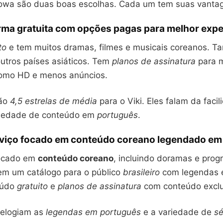
cowa são duas boas escolhas. Cada um tem suas vanta
orma gratuita com opções pagas para melhor expe
to
e tem muitos dramas, filmes e musicais coreanos. 
utros países asiáticos. Tem
planos de assinatura
para m
como HD e menos anúncios.
dão
4,5 estrelas de média
para o Viki. Eles falam da faci
riedade de conteúdo em
português
.
viço focado em conteúdo coreano legendado em
ocado em
conteúdo coreano
, incluindo doramas e pro
em um catálogo para o público
brasileiro
com legendas
eúdo
gratuito
e
planos de assinatura
com conteúdo exclu
 elogiam as
legendas em português
e a variedade de
sé