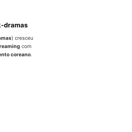
 k-dramas
amas
) cresceu
treaming
com
ento coreano
.