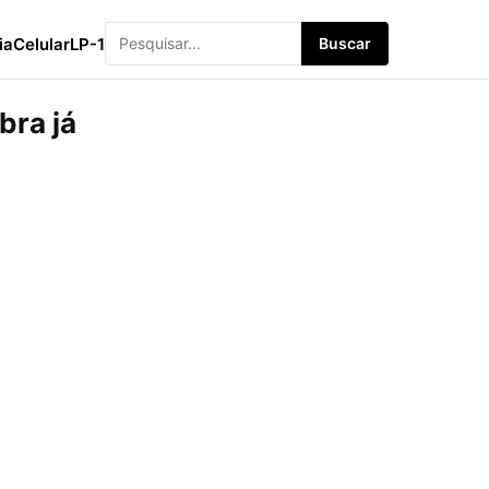
ia
Celular
LP-1
Buscar
bra já