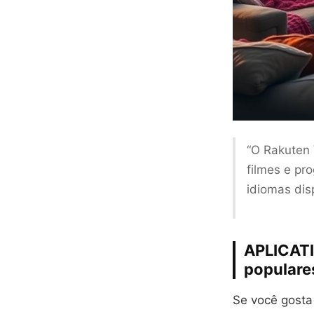
“O Rakuten 
filmes e pr
idiomas disp
APLICAT
populare
Se você gost