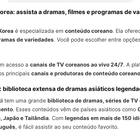
ea: assista a dramas, filmes e programas de v
orea
é especializada em
conteúdo coreano
. Ela ofer
ramas de variedades
. Você pode escolher entre opçõe
em acesso a
canais de TV coreanos ao vivo 24/7
. A pl
os principais
canais e produtoras de conteúdo corean
: biblioteca extensa de dramas asiáticos legend
ki
tem uma grande
biblioteca de dramas, séries de TV
mento
. Esses conteúdos vêm de países asiáticos como
, Japão e Tailândia
. Com
legendas em mais de 150 id
tuguês
, é fácil assistir ao seu conteúdo favorito.