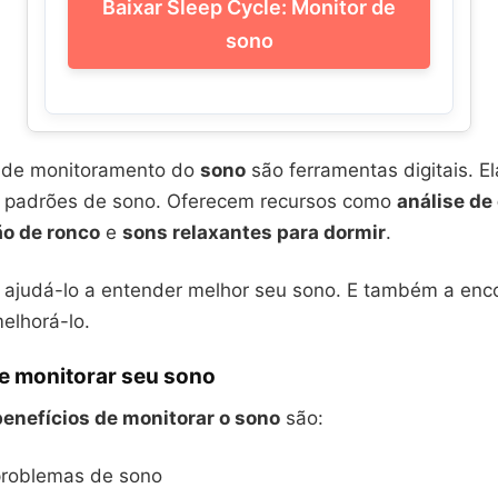
Baixar Sleep Cycle: Monitor de
sono
s de monitoramento do
sono
são ferramentas digitais. El
s padrões de sono. Oferecem recursos como
análise de 
o de ronco
e
sons relaxantes para dormir
.
é ajudá-lo a entender melhor seu sono. E também a enc
elhorá-lo.
de monitorar seu sono
benefícios de monitorar o sono
são:
 problemas de sono