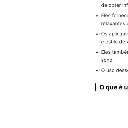
de obter i
Eles fornec
relaxantes 
Os aplicat
e estilo de
Eles també
sono.
O uso desse
O que é 