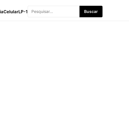
ia
Celular
LP-1
Buscar