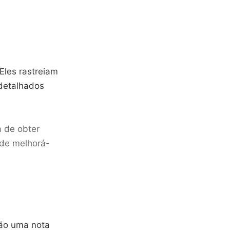
 Eles rastreiam
 detalhados
a de obter
 de melhorá-
dão uma nota