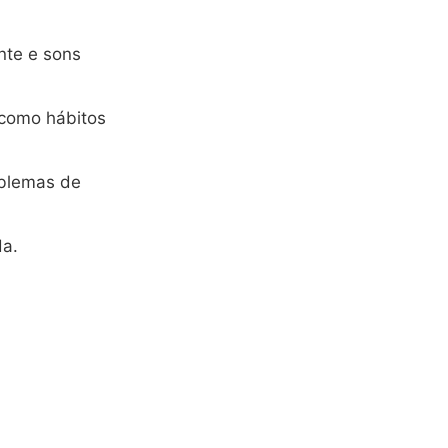
ente e sons
 como hábitos
oblemas de
da.