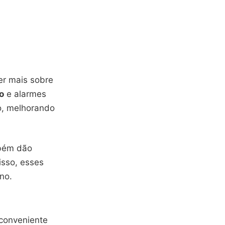
er mais sobre
o
e alarmes
no, melhorando
mbém dão
isso, esses
no.
conveniente