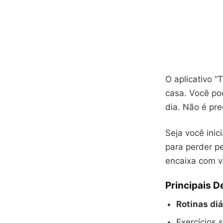
O aplicativo 
casa. Você po
dia. Não é pre
Seja você inic
para perder p
encaixa com v
Principais 
Rotinas diá
Exercícios