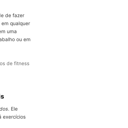
de de fazer
 e em qualquer
 tem uma
rabalho ou em
os de fitness
is
ados
. Ele
 exercícios