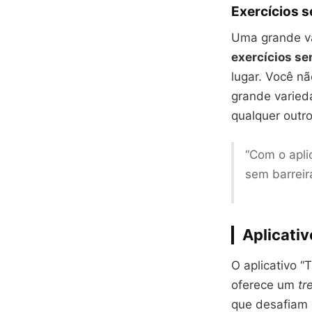
Exercícios 
Uma grande va
exercícios s
lugar. Você nã
grande varie
qualquer outro
“Com o apli
sem barreir
Aplicativ
O aplicativo “
oferece um
tr
que desafiam e