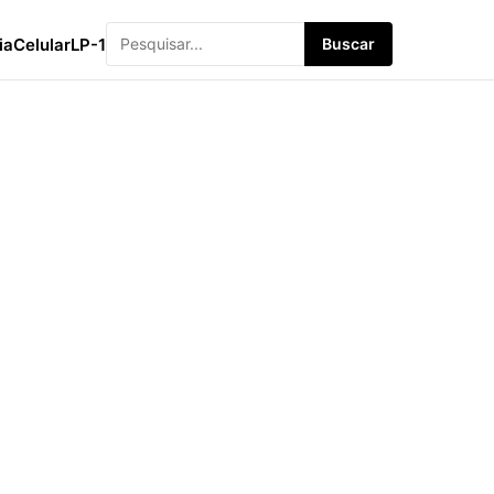
ia
Celular
LP-1
Buscar