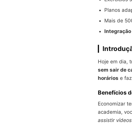
Planos adap
Mais de 50
Integração
Introduçã
Hoje em dia, t
sem sair de c
horários
e faz
Benefícios d
Economizar t
academia, voc
assistir vídeo