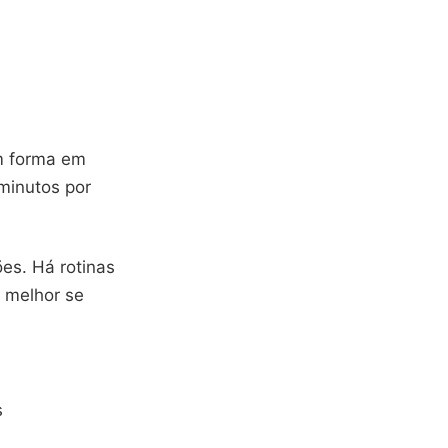
em forma em
minutos por
ões. Há rotinas
 melhor se
s