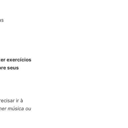
as
er exercícios
bre seus
ecisar ir à
her música ou