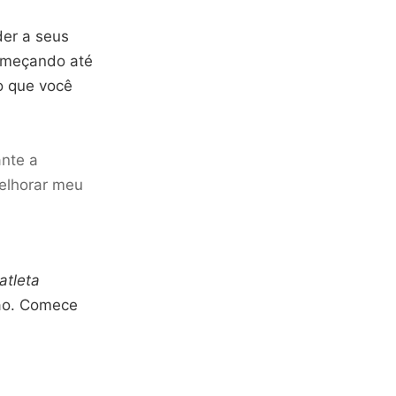
der a seus
começando até
 o que você
ante a
elhorar meu
atleta
ção. Comece