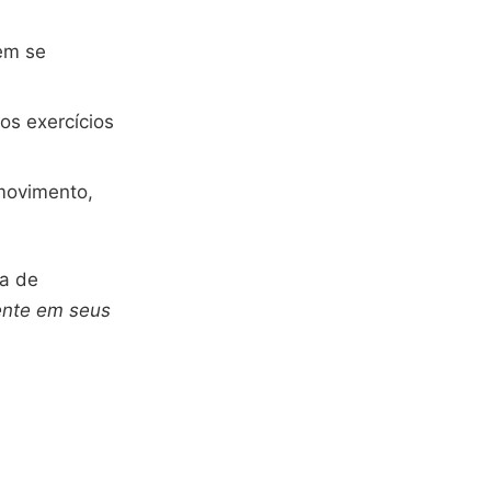
sem se
 os exercícios
movimento,
na de
ente em seus