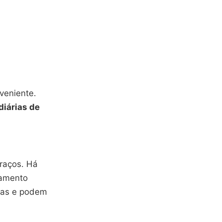
veniente.
diárias de
braços. Há
namento
stas e podem