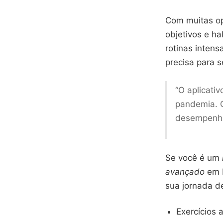
Com muitas op
objetivos e h
rotinas intens
precisa para 
“O aplicati
pandemia. 
desempenho
Se você é um
avançado
em b
sua jornada d
Exercícios 