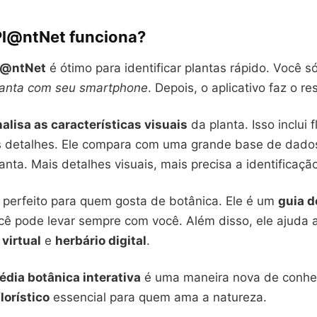
l@ntNet funciona?
l@ntNet
é ótimo para identificar plantas rápido. Você s
planta com seu smartphone
. Depois, o aplicativo faz o re
alisa as características visuais
da planta. Isso inclui f
os detalhes. Ele compara com uma grande base de dado
lanta. Mais detalhes visuais, mais precisa a identificaçã
 perfeito para quem gosta de botânica. Ele é um
guia d
ê pode levar sempre com você. Além disso, ele ajuda a
 virtual
e
herbário digital
.
édia botânica interativa
é uma maneira nova de conhec
lorístico
essencial para quem ama a natureza.