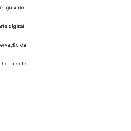
 um
guia de
rio digital
servação da
conhecimento