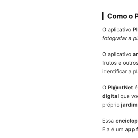
Como o P
O aplicativo
P
fotografar a 
O aplicativo
an
frutos e outr
identificar a p
O
Pl@ntNet
é
digital
que voc
próprio
jardim
Essa
enciclop
Ela é um
app f