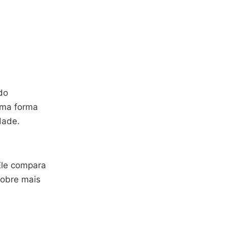
do
 uma forma
dade.
 Ele compara
obre mais