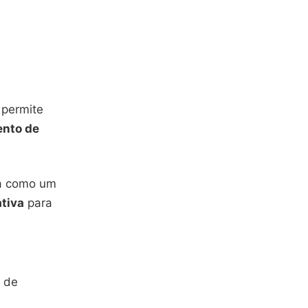
 permite
nto de
na como um
ativa
para
o de