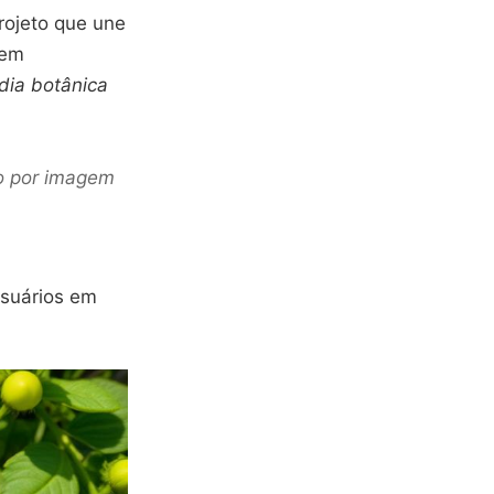
rojeto que une
rem
dia botânica
ão por imagem
suários em