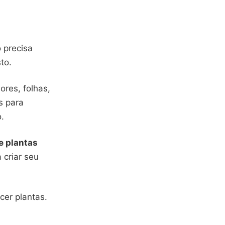
ó precisa
sto.
lores, folhas,
s para
o.
e plantas
 criar seu
er plantas.