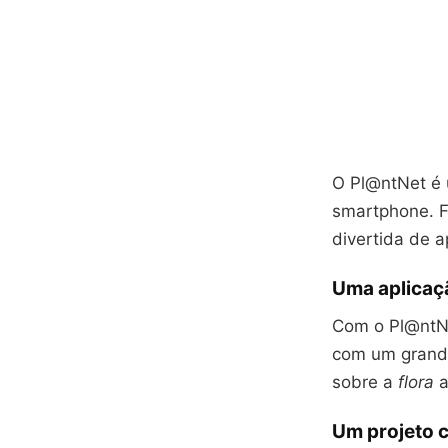
O Pl@ntNet é u
smartphone. Fo
divertida de a
Uma aplicaçã
Com o Pl@ntNet
com um grand
sobre a
flora
a
Um projeto c