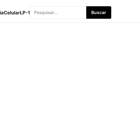
ia
Celular
LP-1
Buscar