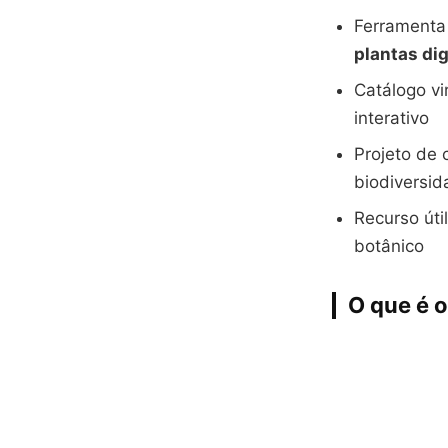
Ferrament
plantas dig
Catálogo v
interativo
Projeto de 
biodiversi
Recurso úti
botânico
O que é 