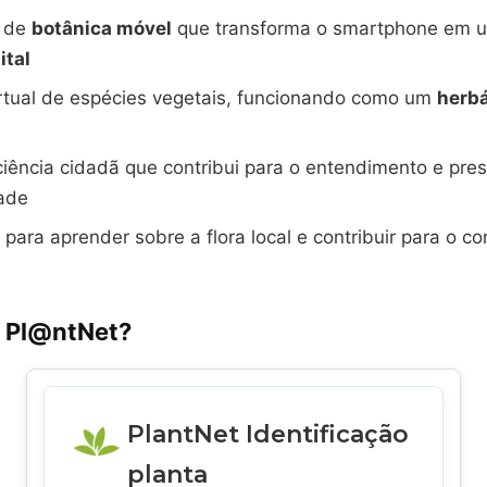
a de
botânica móvel
que transforma o smartphone em
ital
irtual de espécies vegetais, funcionando como um
herbá
ciência cidadã que contribui para o entendimento e pre
dade
l para aprender sobre a flora local e contribuir para o 
o Pl@ntNet?
PlantNet Identificação
planta