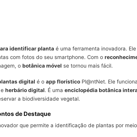
ara identificar planta
é uma ferramenta inovadora. Ele
lantas com fotos do seu smartphone. Com o
reconhecime
magem, o
botânica móvel
se tornou mais fácil.
plantas digital
é o
app florístico
Pl@ntNet. Ele funcio
e
herbário digital
. É uma
enciclopédia botânica inter
servar a biodiversidade vegetal.
Pontos de Destaque
inovador que permite a identificação de plantas por mei