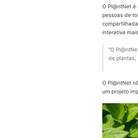
O Pl@ntNet é
pessoas de to
compartilhada
interativa
mais 
“O Pl@ntNe
de plantas,
O Pl@ntNet nã
um projeto im