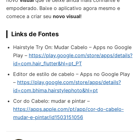
novo
visual
que te deixe ainda mais confiante e
empoderado. Baixe o aplicativo agora mesmo e
comece a criar seu
novo visual
!
Links de Fontes
Hairstyle Try On: Mudar Cabelo – Apps no Google
Play –
https://play.google.com/store/apps/details?
id=com.hair_flutter&hl=pt_PT
Editor de estilo de cabelo – Apps no Google Play
–
https://play.google.com/store/apps/details?
id=com.bhima.hairstylephoto&hl=pt
‎Cor do Cabelo: mudar e pintar –
https://apps.apple.com/pt/app/cor-do-cabelo-
mudar-e-pintar/id1503151056