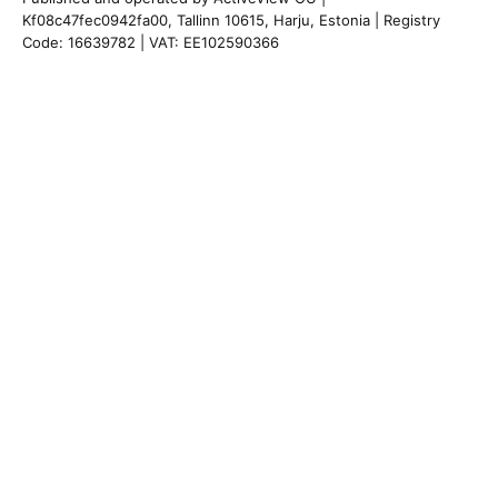
Kf08c47fec0942fa00, Tallinn 10615, Harju, Estonia | Registry
Code: 16639782 | VAT: EE102590366