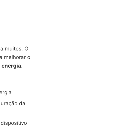
ra muitos. O
ra melhorar o
 energia
.
ergia
duração da
dispositivo