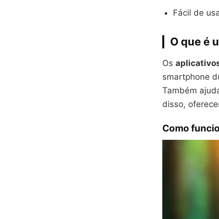
Fácil de usa
O que é u
Os
aplicativo
smartphone du
Também ajudam
disso, oferece
Como funcio