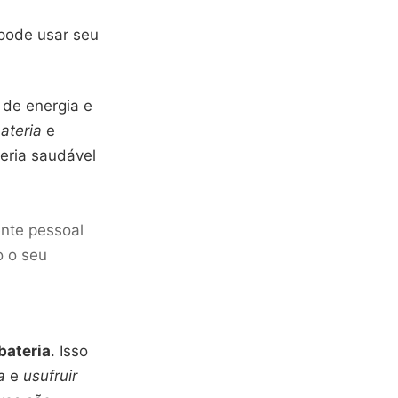
 pode usar seu
 de energia e
ateria
e
eria saudável
nte pessoal
o o seu
bateria
. Isso
a
e
usufruir