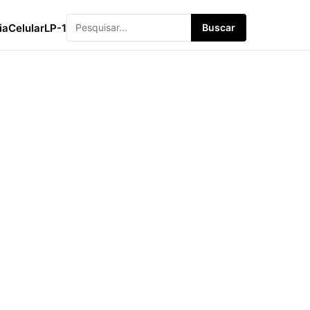
ia
Celular
LP-1
Buscar