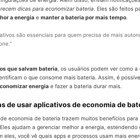
nfigurações de energia
. Além disso,
enviam notificações
erecem dicas para economizar bateria
. Eles são feitos p
hor a energia
e
manter a bateria por mais tempo
.
cativos são essenciais para quem precisa de mais auto
one.”
vos que salvam bateria
, os usuários podem ver como a 
entificam o que consome mais bateria. Assim, é possíve
conomizar energia
e fazer a bateria durar mais.
s de usar aplicativos de economia de bat
s de economia de bateria trazem muitos benefícios par
Eles ajudam a gerenciar melhor a energia, estendendo 
m eles, você vê quais apps e processos usam mais ener