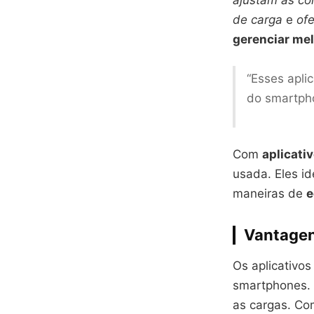
ajustam as co
de carga
e
of
gerenciar mel
“Esses apli
do smartph
Com
aplicati
usada. Eles id
maneiras de
e
Vantagen
Os aplicativo
smartphones. 
as cargas. Co