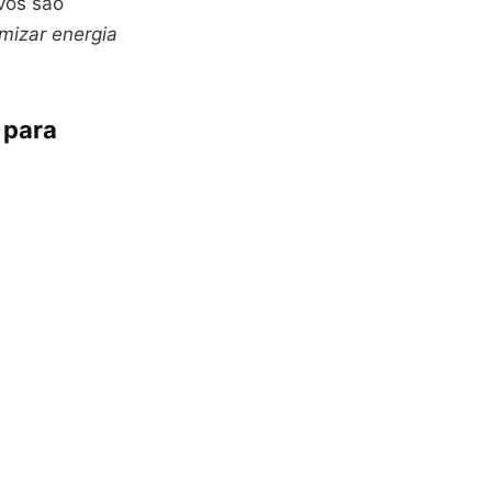
ivos são
mizar energia
 para