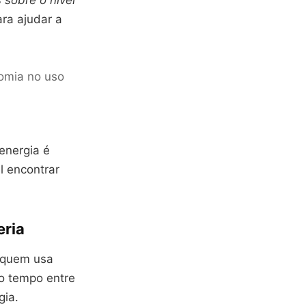
 sobre o nível
ara ajudar a
nomia no uso
energia é
l encontrar
eria
a quem usa
o tempo entre
gia.