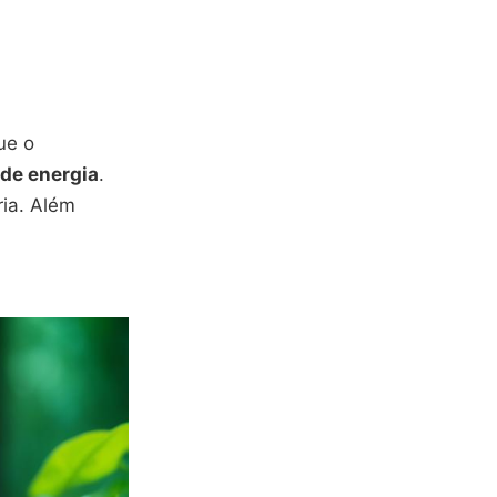
ue o
de energia
.
ia. Além