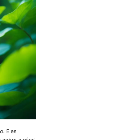
no
. Eles