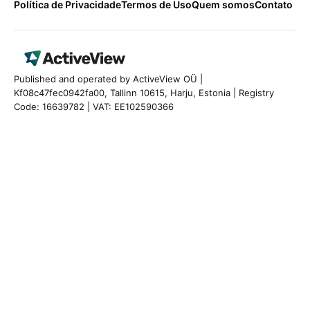
Política de Privacidade
Termos de Uso
Quem somos
Contato
Published and operated by ActiveView OÜ |
Kf08c47fec0942fa00, Tallinn 10615, Harju, Estonia | Registry
Code: 16639782 | VAT: EE102590366