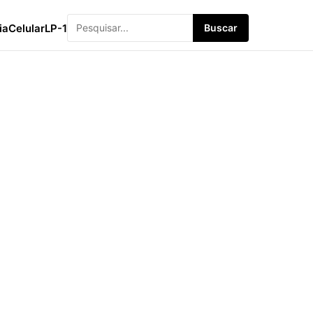
ia
Celular
LP-1
Buscar