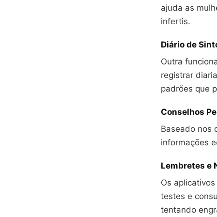
ajuda as mulhe
infertis.
Diário de Sin
Outra funcion
registrar diar
padrões que p
Conselhos Pe
Baseado nos d
informações e
Lembretes e 
Os aplicativo
testes e consu
tentando engra