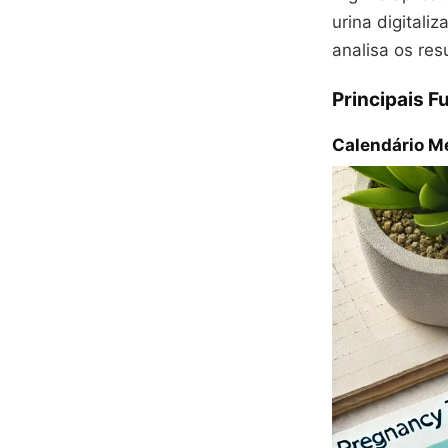
urina digitali
analisa os res
Principais F
Calendário M