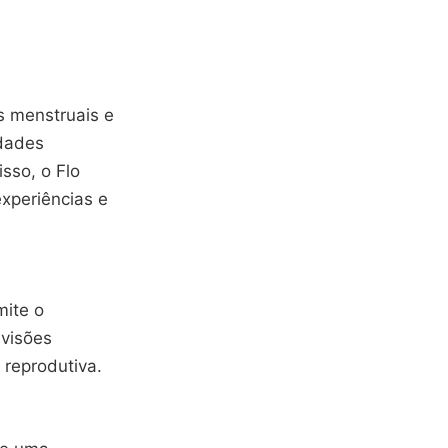
s menstruais e
idades
sso, o Flo
xperiências e
mite o
evisões
 reprodutiva.