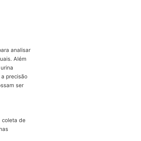
ara analisar
ruais. Além
 urina
 a precisão
ossam ser
 coleta de
omas