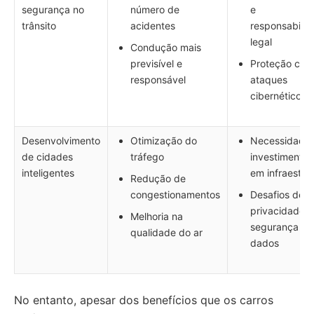
segurança no
número de
e
trânsito
acidentes
responsabilid
legal
Condução mais
previsível e
Proteção cont
responsável
ataques
cibernéticos
Desenvolvimento
Otimização do
Necessidade
de cidades
tráfego
investimentos
inteligentes
em infraestru
Redução de
congestionamentos
Desafios de
privacidade e
Melhoria na
segurança de
qualidade do ar
dados
No entanto, apesar dos benefícios que os carros