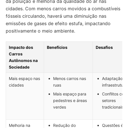
da poluição e melhoria da qualidade do ar nas
cidades. Com menos carros movidos a combustíveis
fósseis circulando, haverá uma diminuição nas
emissões de gases de efeito estufa, impactando
positivamente o meio ambiente.
Impacto dos
Benefícios
Desafios
Carros
Autônomos na
Sociedade
Mais espaço nas
Menos carros nas
Adaptação d
cidades
ruas
infraestrutura
Mais espaço para
Conflitos com
pedestres e áreas
setores
verdes
tradicionais
Melhoria na
Redução do
Questões étic