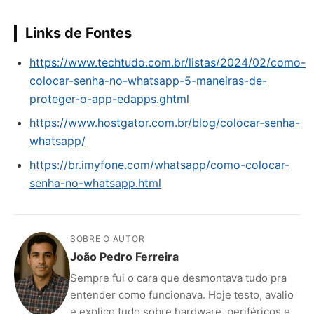
Links de Fontes
https://www.techtudo.com.br/listas/2024/02/como-
colocar-senha-no-whatsapp-5-maneiras-de-
proteger-o-app-edapps.ghtml
https://www.hostgator.com.br/blog/colocar-senha-
whatsapp/
https://br.imyfone.com/whatsapp/como-colocar-
senha-no-whatsapp.html
SOBRE O AUTOR
João Pedro Ferreira
Sempre fui o cara que desmontava tudo pra
entender como funcionava. Hoje testo, avalio
e explico tudo sobre hardware, periféricos e