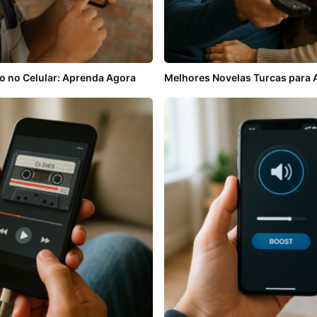
o no Celular: Aprenda Agora
Melhores Novelas Turcas para A
RETROXEL: Retro
Arcade Games
Classificação:
4.45
★
★
★
★
★