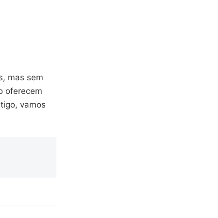
os, mas sem
ro oferecem
rtigo, vamos