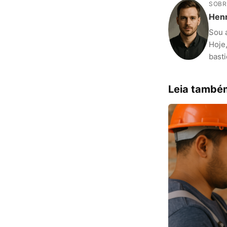
SOBR
Henr
Sou 
Hoje,
bast
Leia també