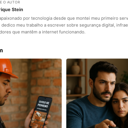
E O AUTOR
ique Stein
apaixonado por tecnologia desde que montei meu primeiro servi
 dedico meu trabalho a escrever sobre segurança digital, infrae
idores que mantêm a internet funcionando.
m