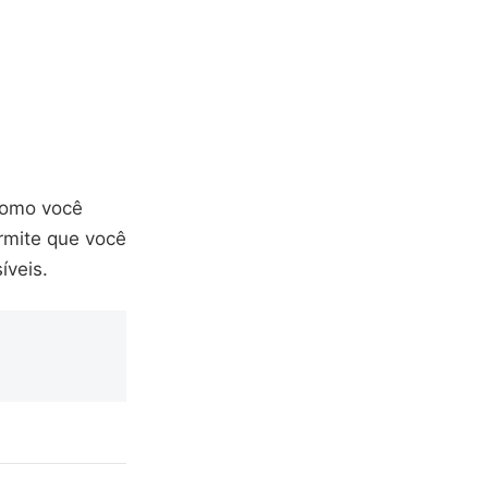
 como você
rmite que você
íveis.