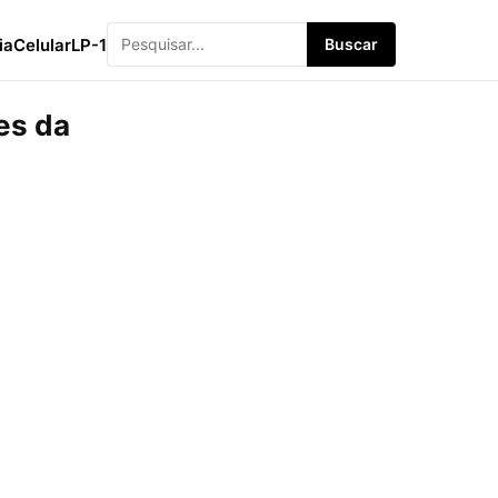
ia
Celular
LP-1
Buscar
es da