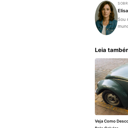
SOBR
Elis
Sou 
mundo
Leia també
Veja Como Desco