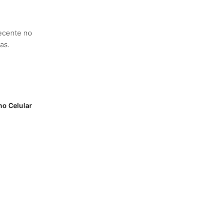
ecente no
as.
no Celular