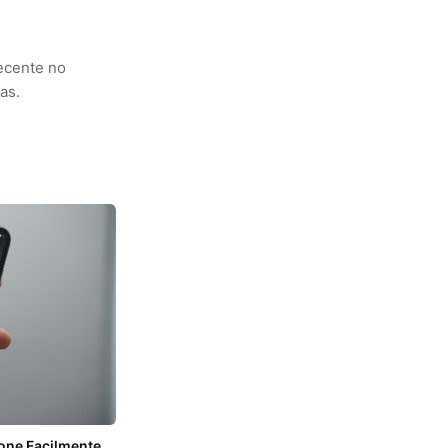
ecente no
as.
one Facilmente