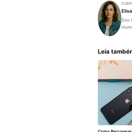
SOBR
Elis
Sou 
mundo
Leia també
Como Recuperar 