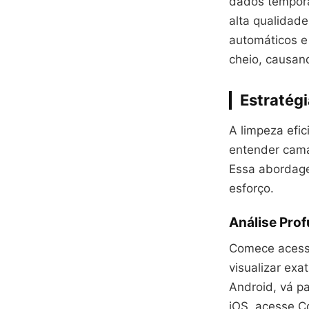
dados temporá
alta qualidad
automáticos 
cheio, causan
Estratég
A limpeza efic
entender cama
Essa abordage
esforço.
Análise Pro
Comece acessa
visualizar ex
Android, vá p
iOS, acesse C