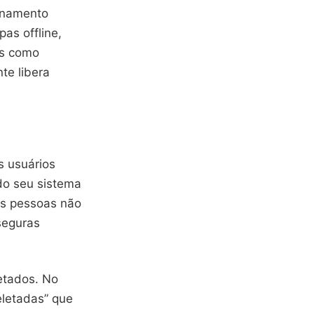
zenamento
as offline,
os como
te libera
s usuários
do seu sistema
as pessoas não
seguras
letados. No
eletadas” que