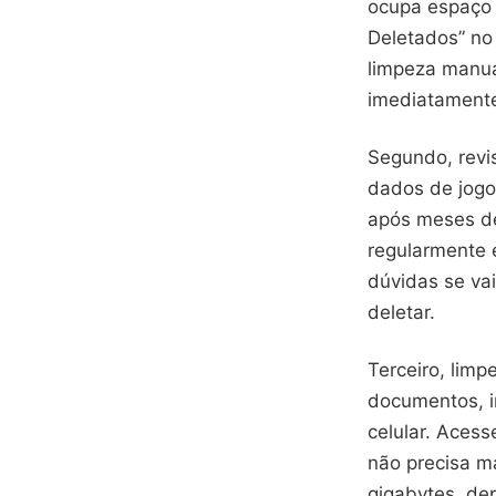
ocupa espaço 
Deletados” no
limpeza manua
imediatament
Segundo, revi
dados de jogo
após meses de
regularmente 
dúvidas se vai
deletar.
Terceiro, lim
documentos, i
celular. Acess
não precisa m
gigabytes, de