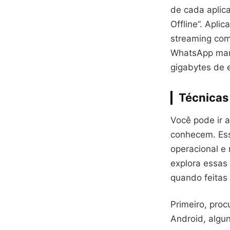
de cada aplic
Offline”. Apl
streaming com
WhatsApp mant
gigabytes de 
Técnicas
Você pode ir 
conhecem. Ess
operacional e
explora essas
quando feitas
Primeiro, pro
Android, algu