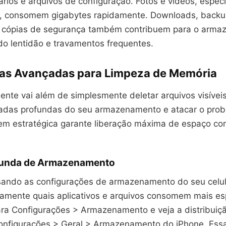
rios e arquivos de configuração. Fotos e vídeos, espe
e, consomem gigabytes rapidamente. Downloads, back
e cópias de segurança também contribuem para o arm
do lentidão e travamentos frequentes.
ias Avançadas para Limpeza de Memória
iente vai além de simplesmente deletar arquivos visívei
das profundas do seu armazenamento e atacar o probl
m estratégica garante liberação máxima de espaço c
funda de Armazenamento
ndo as configurações de armazenamento do seu celul
atamente quais aplicativos e arquivos consomem mais e
ara Configurações > Armazenamento e veja a distribuiç
onfigurações > Geral > Armazenamento do iPhone. Essa a