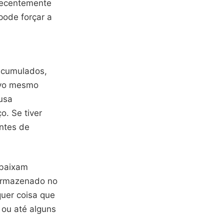
Recentemente
pode forçar a
acumulados,
tivo mesmo
usa
. Se tiver
antes de
 baixam
 armazenado no
quer coisa que
 ou até alguns