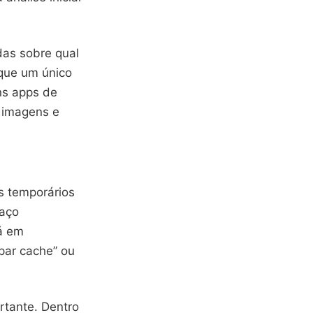
das sobre qual
que um único
ns apps de
 imagens e
s temporários
paço
vá em
par cache” ou
rtante. Dentro