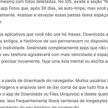
mesmo com fotos deletadas. No iOS, existe a seção “
 app Fotos que, após 30 dias, se auto-limpa, mas você 
lmente. Acessar e esvaziar essas pastas libera espaço
e.
se aplicativos que você não usa há meses. Downloads 
s antigos, e históricos de uso permanecem no disposi
 inatividade. Desinstale completamente apps que não 
e seu telefone agradecerá com mais velocidade e espaço
 precisar novamente, faça uma lista mental ou escrita 
pe a pasta de downloads do navegador. Muitos usuários
magens e arquivos sem se dar conta de que tudo fica
e o app de Downloads ou Files (Arquivos) e delete qual
ais. Isso frequentemente libera centenas de megabytes
pendendo do seu histórico de navegação.