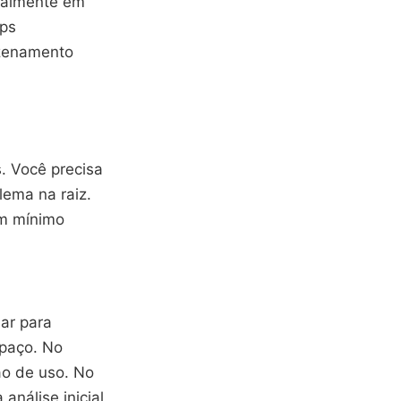
cialmente em
ups
azenamento
s. Você precisa
ema na raiz.
om mínimo
ar para
spaço. No
ão de uso. No
nálise inicial