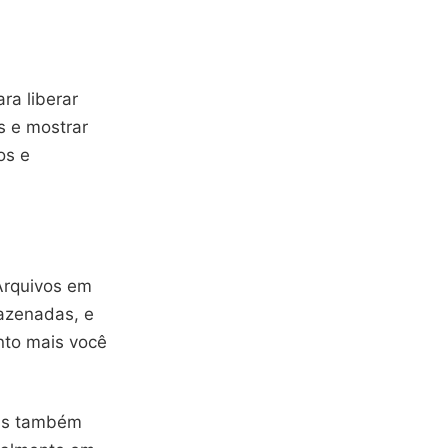
ra liberar
s e mostrar
os e
Arquivos em
azenadas, e
nto mais você
mas também