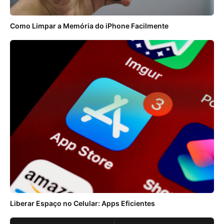
Como Limpar a Memória do iPhone Facilmente
AccuâBattery
Classificação:
4.67
★
★
★
★
★
Liberar Espaço no Celular: Apps Eficientes
Classificação Etária: