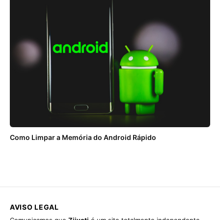
Everyone
Autor:
Digibites
Plataforma:
Android
Preço:
Free
Como Limpar a Memória do Android Rápido
Baixar na Google Play
AVISO LEGAL
Comunicamos que
Ziivoti
é um site totalmente independente,