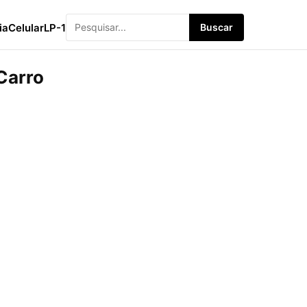
ia
Celular
LP-1
Buscar
Carro