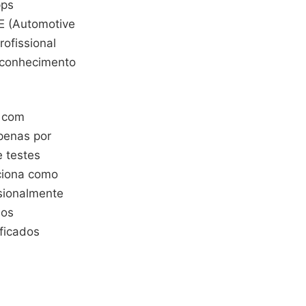
pps
E (Automotive
rofissional
r conhecimento
s com
apenas por
e testes
nciona como
ssionalmente
ãos
ficados