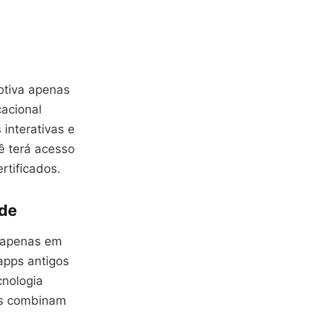
otiva apenas
acional
 interativas e
ê terá acesso
rtificados.
ade
o apenas em
 apps antigos
cnologia
nos combinam