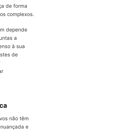
ça de forma
tos complexos.
bém depende
untas a
enso à sua
estes de
r
ar
ica
ivos não têm
s nuançada e