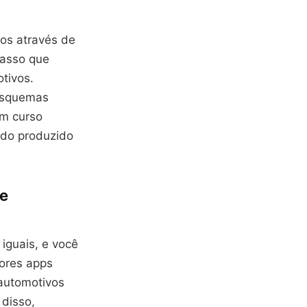
os através de
passo que
tivos.
 esquemas
um curso
údo produzido
de
iguais, e você
hores apps
automotivos
 disso,