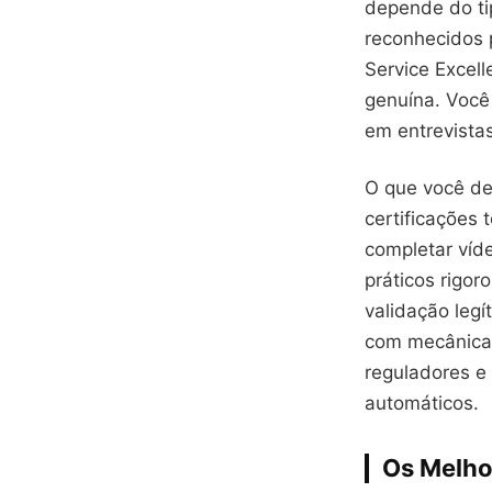
depende do ti
reconhecidos 
Service Excell
genuína. Você
em entrevista
O que você de
certificações
completar víd
práticos rigo
validação leg
com mecânica 
reguladores e
automáticos.
Os Melho