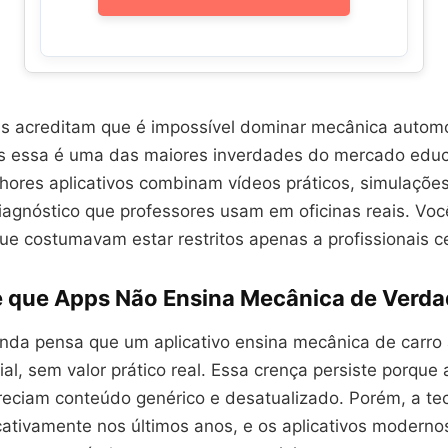
s acreditam que é impossível dominar mecânica autom
 essa é uma das maiores inverdades do mercado educ
lhores aplicativos combinam vídeos práticos, simulações
iagnóstico que professores usam em oficinas reais. Voc
e costumavam estar restritos apenas a profissionais ce
e que Apps Não Ensina Mecânica de Verd
inda pensa que um aplicativo ensina mecânica de carr
cial, sem valor prático real. Essa crença persiste porque
reciam conteúdo genérico e desatualizado. Porém, a te
ficativamente nos últimos anos, e os aplicativos moder