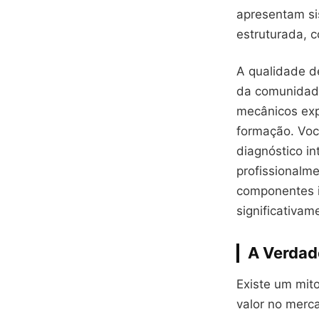
apresentam si
estruturada, 
A qualidade d
da comunidade
mecânicos exp
formação. Voc
diagnóstico in
profissionalm
componentes 
significativam
A Verdad
Existe um mit
valor no merc