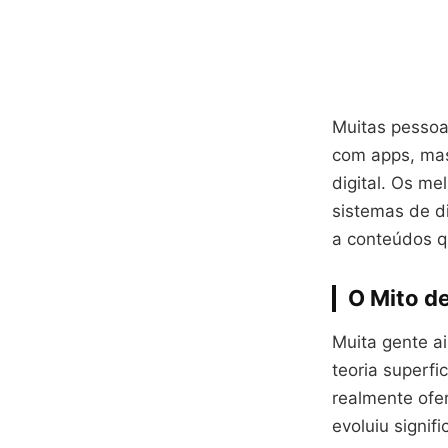
Muitas pessoa
com apps, mas
digital. Os me
sistemas de d
a conteúdos qu
O Mito d
Muita gente a
teoria superfi
realmente ofe
evoluiu signi