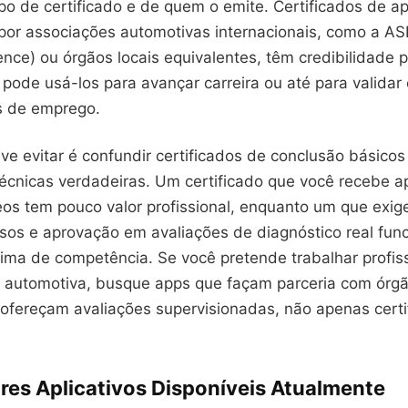
po de certificado e de quem o emite. Certificados de a
por associações automotivas internacionais, como a AS
ence) ou órgãos locais equivalentes, têm credibilidade p
 pode usá-los para avançar carreira ou até para valida
s de emprego.
ve evitar é confundir certificados de conclusão básico
 técnicas verdadeiras. Um certificado que você recebe 
eos tem pouco valor profissional, enquanto um que exig
rosos e aprovação em avaliações de diagnóstico real fu
ítima de competência. Se você pretende trabalhar profi
automotiva, busque apps que façam parceria com órg
 ofereçam avaliações supervisionadas, não apenas certi
res Aplicativos Disponíveis Atualmente