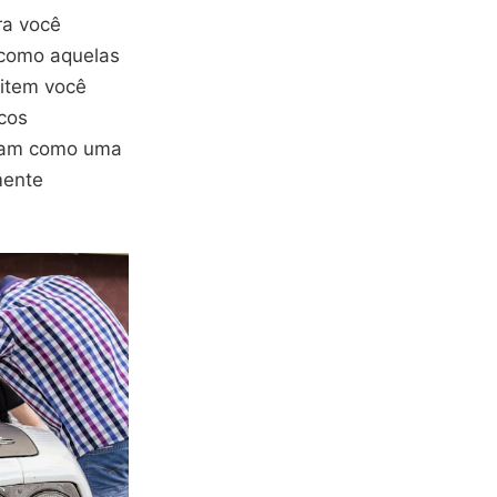
ra você
 como aquelas
mitem você
icos
onam como uma
mente