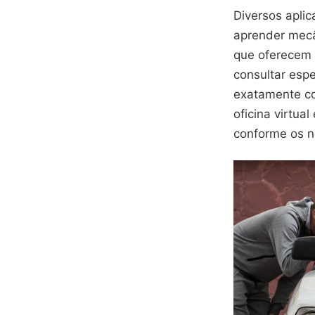
Diversos apli
aprender mecâ
que oferecem 
consultar esp
exatamente co
oficina virtu
conforme os n