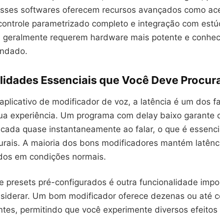
 Esses softwares oferecem recursos avançados como ac
 controle parametrizado completo e integração com estú
s geralmente requerem hardware mais potente e conhe
undado.
lidades Essenciais que Você Deve Procur
aplicativo de modificador de voz, a latência é um dos f
 sua experiência. Um programa com delay baixo garante
icada quase instantaneamente ao falar, o que é essenci
urais. A maioria dos bons modificadores mantém latênc
dos em condições normais.
e presets pré-configurados é outra funcionalidade impo
siderar. Um bom modificador oferece dezenas ou até 
ntes, permitindo que você experimente diversos efeitos