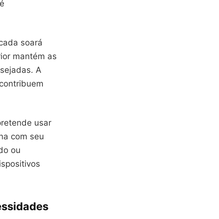
té
icada soará
erior mantém as
esejadas. A
 contribuem
pretende usar
ona com seu
ido ou
spositivos
essidades