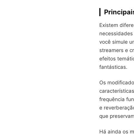
Principai
Existem difer
necessidades 
você simule u
streamers e c
efeitos temát
fantásticas.
Os modificado
característica
frequência fun
e reverberaçã
que preservam
Há ainda os m