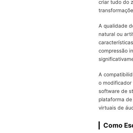
criar tudo do
transformaçõe
A qualidade d
natural ou art
característica
compressão in
significativam
A compatibili
o modificador 
software de st
plataforma de
virtuais de áu
Como Esc