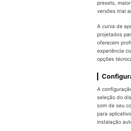
presets, maio
versões trial 
A curva de apr
projetados par
oferecem prof
experiência co
opções técnic
Configur
A configuração
seleção do di
som de seu co
para aplicati
instalação aut