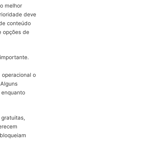
do melhor
rioridade deve
r de conteúdo
 e opções de
importante.
 operacional o
 Alguns
, enquanto
gratuitas,
ferecem
sbloqueiam