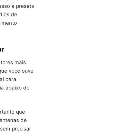
esso a presets
dios de
cimento
ar
atores mais
 que você ouve
al para
ia abaixo de
rtante que
centenas de
 sem precisar