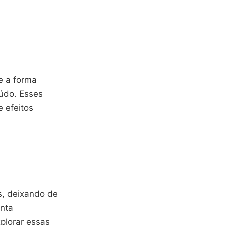
e a forma
údo. Esses
 efeitos
s, deixando de
enta
plorar essas