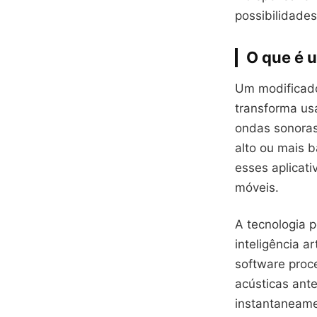
possibilidades
O que é 
Um modificado
transforma us
ondas sonoras 
alto ou mais b
esses aplicat
móveis.
A tecnologia p
inteligência a
software proce
acústicas ante
instantaneame