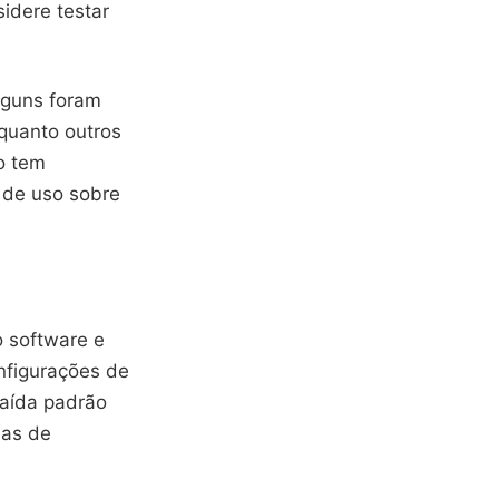
idere testar
Alguns foram
nquanto outros
o tem
e de uso sobre
o software e
nfigurações de
saída padrão
ias de