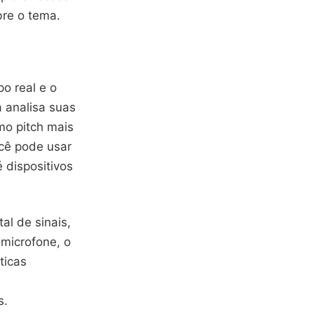
bre o tema.
o real e o
 analisa suas
omo pitch mais
ocê pode usar
 dispositivos
al de sinais,
 microfone, o
ticas
s.