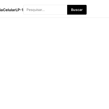
ia
Celular
LP-1
Buscar