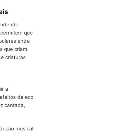
eis
tendendo
, permitem que
ulares entre
es que criam
e criaturas
ir a
 efeitos de eco
z cantada,
odução musical