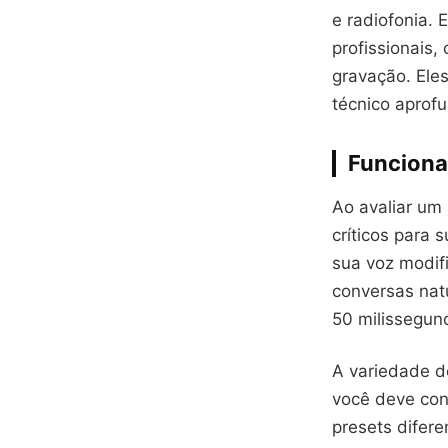
e radiofonia.
profissionais,
gravação. Ele
técnico aprof
Funciona
Ao avaliar um 
críticos para
sua voz modif
conversas nat
50 milissegun
A variedade d
você deve con
presets difere