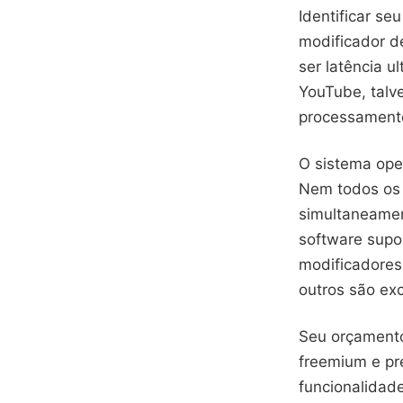
Identificar s
modificador d
ser latência u
YouTube, talv
processament
O sistema ope
Nem todos os
simultaneament
software supo
modificadores
outros são exc
Seu orçamento
freemium e pr
funcionalidad