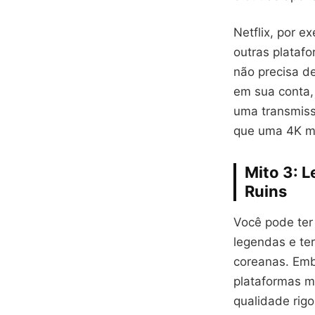
Netflix, por 
outras plataf
não precisa d
em sua conta,
uma transmis
que uma 4K ma
Mito 3: 
Ruins
Você pode ter
legendas e te
coreanas. Emb
plataformas m
qualidade rig