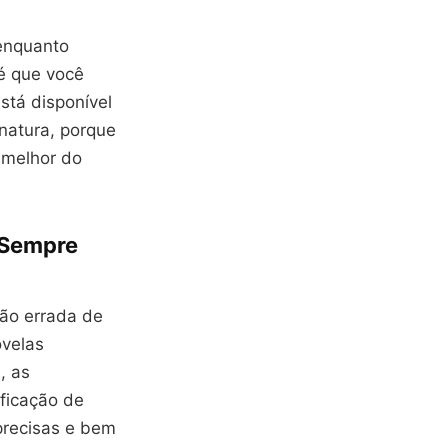
 enquanto
é que você
stá disponível
natura, porque
 melhor do
 Sempre
ção errada de
ovelas
, as
ficação de
precisas e bem