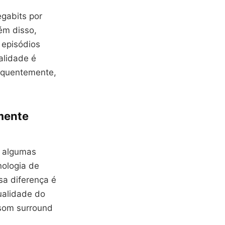
gabits por
ém disso,
 episódios
alidade é
requentemente,
mente
, algumas
ologia de
sa diferença é
qualidade do
som surround