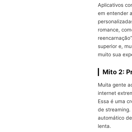
Aplicativos c
em entender a
personalizadas
romance, comé
reencarnação”
superior e, mu
muito sua expe
Mito 2: P
Muita gente ac
internet extr
Essa é uma cre
de streaming.
automático de
lenta.