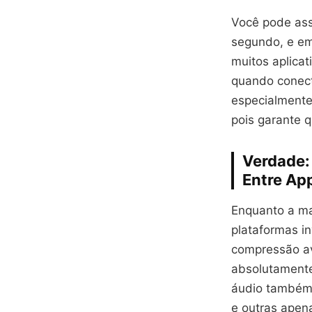
Você pode ass
segundo, e em
muitos aplica
quando conecta
especialmente
pois garante 
Verdade:
Entre Ap
Enquanto a ma
plataformas i
compressão av
absolutamente 
áudio também 
e outras apen