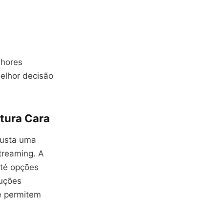
lhores
melhor decisão
tura Cara
custa uma
treaming. A
até opções
duções
e permitem