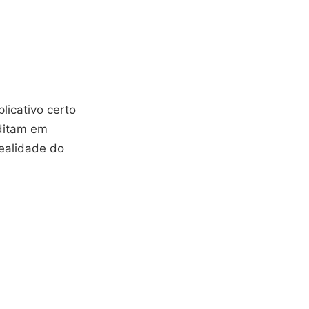
licativo certo
editam em
realidade do