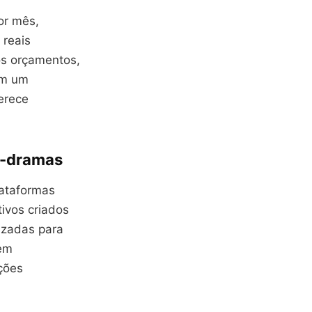
or mês,
 reais
os orçamentos,
em um
erece
K-dramas
lataformas
ivos criados
izadas para
dem
ções