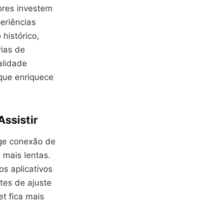
ores investem
eriências
 histórico,
rias de
alidade
 que enriquece
Assistir
ige conexão de
 mais lentas.
os aplicativos
tes de ajuste
t fica mais