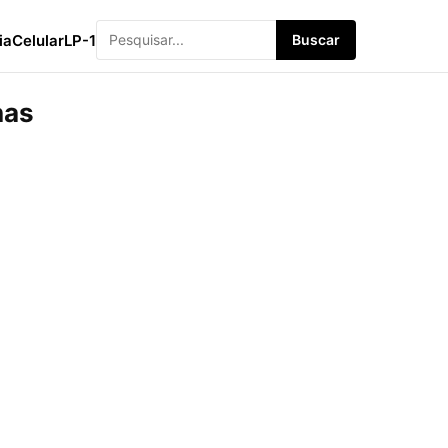
ia
Celular
LP-1
Buscar
nas