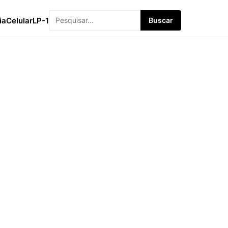
ia
Celular
LP-1
Buscar