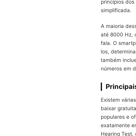
princípios dos
simplificada.
A maioria des
até 8000 Hz, 
fala. O smart
los, determina
também inclue
números em di
Principai
Existem várias
baixar gratui
populares e of
exatamente em
Hearing Test, 