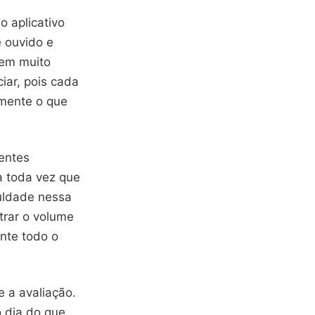
o aplicativo
 ouvido e
nem muito
ciar, pois cada
amente o que
entes
a toda vez que
uldade nessa
trar o volume
nte todo o
 a avaliação.
o dia do que