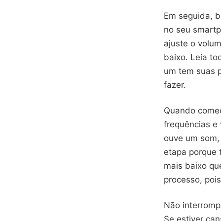
Em seguida, ba
no seu smartp
ajuste o volu
baixo. Leia to
um tem suas p
fazer.
Quando começa
frequências e 
ouve um som, 
etapa porque t
mais baixo qu
processo, pois
Não interromp
Se estiver ca