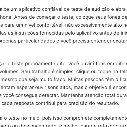
ixe um aplicativo confiável de teste de audição e abra 
hone. Antes de começar o teste, coloque seus fones de
me para um nível confortável, não excessivamente alto 
das as instruções fornecidas pelo aplicativo antes de ini
róprias particularidades e você precisa entender exat
r o teste propriamente dito, você ouvirá tons em difer
volumes. Seu trabalho é simples: clique ou toque na tel
mesmo que seja muito fraco. Muitas pessoas têm dific
entam esperar ouvir sons altos, mas o objetivo é encon
e você consegue detectar. Mantenha atenção total dura
 cada resposta contribui para precisão do resultado.
a o teste no meio, pois isso compromete completamente
nsado ou desconcentrado, é melhor parar e refazer outr