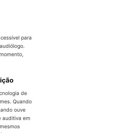
acessível para
oaudiólogo.
r momento,
ição
cnologia de
lumes. Quando
quando ouve
 auditiva em
s mesmos