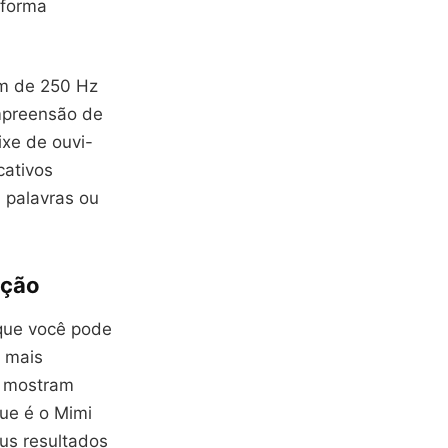
 forma
am de 250 Hz
ompreensão de
ixe de ouvi-
cativos
 palavras ou
ição
 que você pode
s mais
e mostram
ue é o Mimi
eus resultados