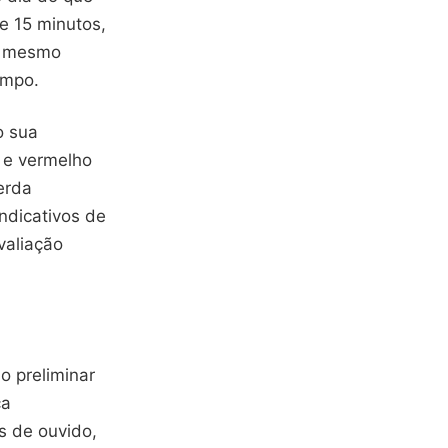
e 15 minutos,
no mesmo
empo.
o sua
 e vermelho
erda
ndicativos de
valiação
o preliminar
ca
s de ouvido,