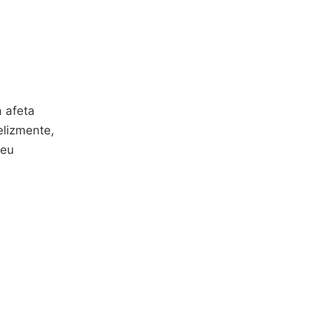
 afeta
elizmente,
seu