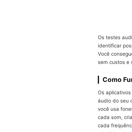
Os testes audi
identificar p
Você consegue
sem custos e
Como Fun
Os aplicativo
áudio do seu c
você usa fones
cada som, cri
cada frequênc