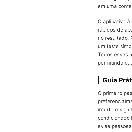
em uma conta
O aplicativo A
rápidos de ap
no resultado.
um teste simpl
Todos esses ap
permitindo qu
Guia Prát
O primeiro pa
preferencialm
interfere sign
condicionado l
avise pessoas