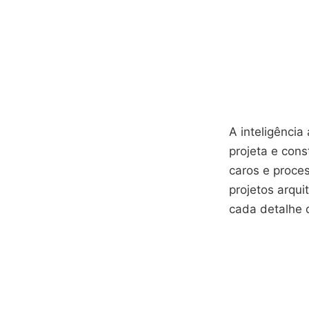
A inteligênci
projeta e con
caros e proce
projetos arqui
cada detalhe 