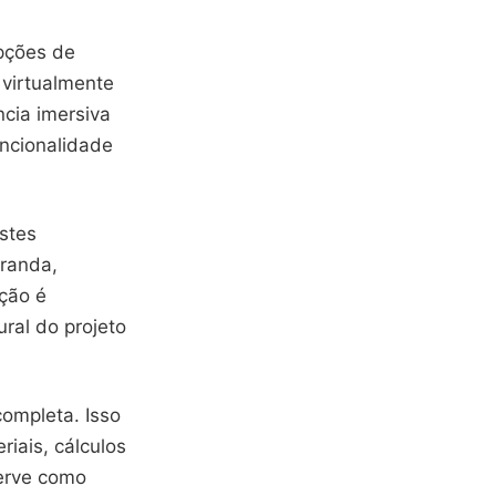
opções de
 virtualmente
ncia imersiva
uncionalidade
ustes
randa,
ação é
ral do projeto
completa. Isso
riais, cálculos
serve como