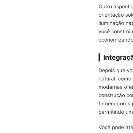
Outro aspecto 
orientação so
iluminação nat
você constrói
economizando 
Integraçã
Depois que voc
natural: como
modernas ofer
construção co
fornecedores 
permitindo um
Você pode até