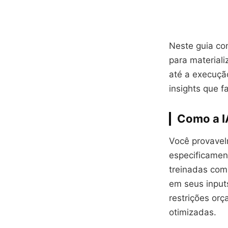
Neste guia co
para materiali
até a execução
insights que f
Como a I
Você provavel
especificamen
treinadas com 
em seus inputs
restrições orç
otimizadas.