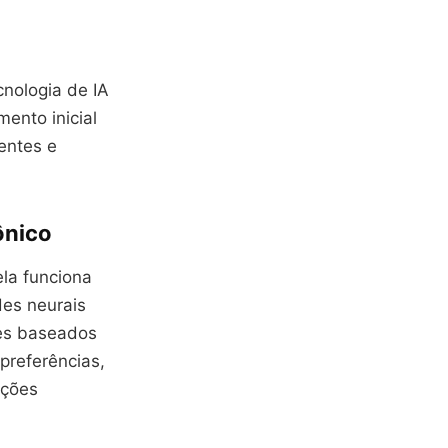
nologia de IA
ento inicial
ientes e
ônico
ela funciona
des neurais
tes baseados
preferências,
uções