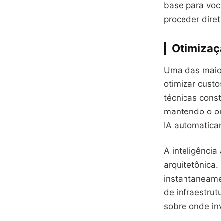
base para você
proceder diret
Otimizaç
Uma das maior
otimizar custo
técnicas cons
mantendo o or
IA automatica
A inteligênci
arquitetônica.
instantaneame
de infraestrut
sobre onde in