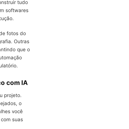
onstruir tudo
om softwares
cução.
de fotos do
rafia. Outras
rantindo que o
automação
latório.
co com IA
 projeto.
ejados, o
alhes você
s com suas