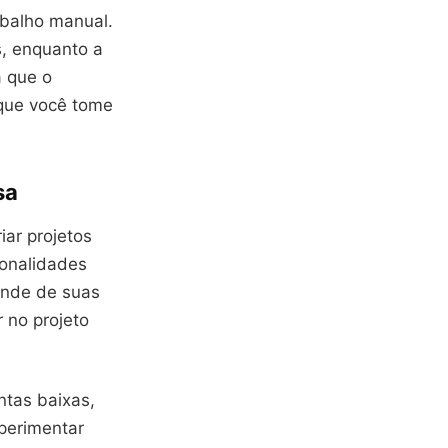
abalho manual.
s, enquanto a
a que o
 que você tome
sa
iar projetos
ionalidades
ende de suas
 no projeto
ntas baixas,
perimentar