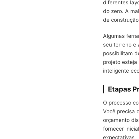
diferentes lay
do zero. A ma
de construção
Algumas ferra
seu terreno e 
possibilitam d
projeto estej
inteligente e
Etapas Pr
O processo co
Você precisa 
orçamento dis
fornecer inici
expectativas.