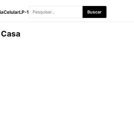
ia
Celular
LP-1
Buscar
a Casa