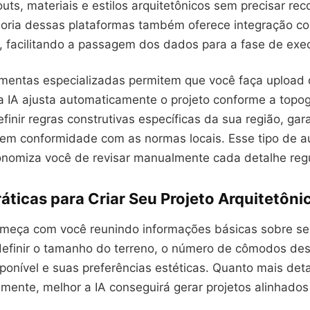
outs, materiais e estilos arquitetônicos sem precisar rec
ioria dessas plataformas também oferece integração c
, facilitando a passagem dos dados para a fase de exe
mentas especializadas permitem que você faça upload 
a IA ajusta automaticamente o projeto conforme a topog
efinir regras construtivas específicas da sua região, ga
a em conformidade com as normas locais. Esse tipo de 
conomiza você de revisar manualmente cada detalhe regu
áticas para Criar Seu Projeto Arquitetôni
meça com você reunindo informações básicas sobre seu
definir o tamanho do terreno, o número de cômodos des
ponível e suas preferências estéticas. Quanto mais det
almente, melhor a IA conseguirá gerar projetos alinhado