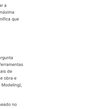
ar a
a máxima
nifica que
ergunta
 ferramentas
ais de
de obra e
 Modeling),
seado no