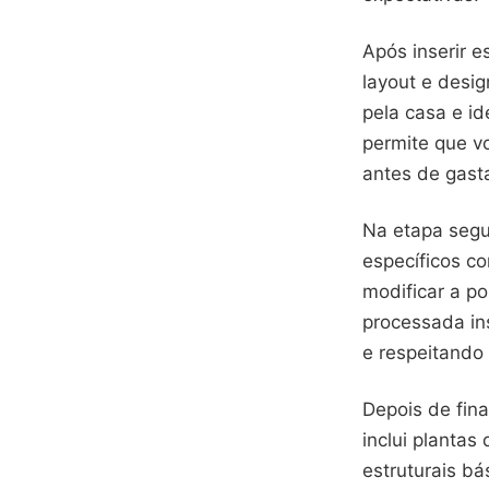
Após inserir e
layout e desi
pela casa e id
permite que vo
antes de gast
Na etapa segui
específicos c
modificar a po
processada in
e respeitando
Depois de fin
inclui plantas
estruturais b