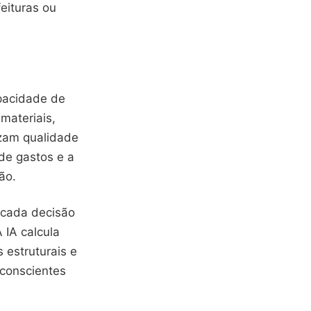
feituras ou
pacidade de
materiais,
izam qualidade
de gastos e a
ão.
e cada decisão
 IA calcula
estruturais e
 conscientes