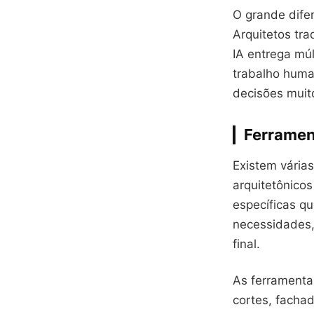
O grande dife
Arquitetos tr
IA entrega múl
trabalho huma
decisões muit
Ferrament
Existem várias
arquitetônicos
específicas q
necessidades,
final.
As ferramentas
cortes, facha