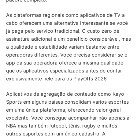
As plataformas regionais como aplicativos de TV a
cabo oferecem uma alternativa interessante se você
já paga pelo serviço tradicional. O custo zero de
assinatura adicional é um benefício considerável, mas
a qualidade e estabilidade variam bastante entre
operadoras diferentes. Você precisa considerar se o
app da sua operadora oferece a mesma qualidade
que os aplicativos especializados antes de contar
exclusivamente nele para os PlayOffs 2026.
Aplicativos de agregação de conteúdo como Kayo
Sports em alguns países consolidam vários esportes
em uma única plataforma, oferecendo valor geral
excelente. Você consegue acompanhar não apenas a
NBA mas também futebol, tênis, rugby e muitos
outros esportes com um único cadastro. A