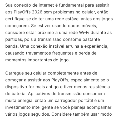
Sua conexão de internet é fundamental para assistir
aos PlayOffs 2026 sem problemas no celular, então
certifique-se de ter uma rede estável antes dos jogos
começarem. Se estiver usando dados móveis,
considere estar próximo a uma rede Wi-Fi durante as
partidas, pois a transmissão consome bastante
banda. Uma conexão instável arruina a experiência,
causando travamentos frequentes e perda de
momentos importantes do jogo.
Carregue seu celular completamente antes de
começar a assistir aos PlayOffs, especialmente se o
dispositivo for mais antigo e tiver menos resistência
de bateria. Aplicativos de transmissão consomem
muita energia, então um carregador portátil é um
investimento inteligente se você planeja acompanhar
vários jogos seguidos. Considere também usar modo