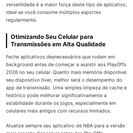
versatilidade é a maior força deste tipo de aplicativo,
ideal se você consome múltiplos esportes
regularmente.
Otimizando Seu Celular para
Transmissões em Alta Qualidade
Feche aplicativos desnecessários que rodam em
background antes de começar a assistir aos PlayOffs
2026 no seu celular. Quanto mais memória disponível
seu dispositivo tiver, melhor será o desempenho do
app de transmissão. Uma simples limpeza de cache e
histórico pode melhorar significativamente a
estabilidade durante os jogos, especialmente em
celulares mais antigos com recursos limitados.
Atualize sempre seu aplicativo de NBA para a versão