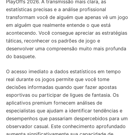
PlayOffs 2026. A transmissão mais clara, as
estatísticas precisas e a análise profissional
transformam você de alguém que apenas vê um jogo
em alguém que realmente entende o que está
acontecendo. Você consegue apreciar as estratégias
táticas, reconhecer os padrões de jogo e
desenvolver uma compreensão muito mais profunda
do basquete.
O acesso imediato a dados estatísticos em tempo
real durante os jogos permite que você tome
decisões informadas quando quer fazer apostas
esportivas ou participar de ligues de fantasia. Os
aplicativos premium fornecem análises de
especialistas que ajudam a identificar tendências e
desempenhos que passariam despercebidos para um
observador casual. Este conhecimento aprofundado
aumenta significativamente sua capacidade de