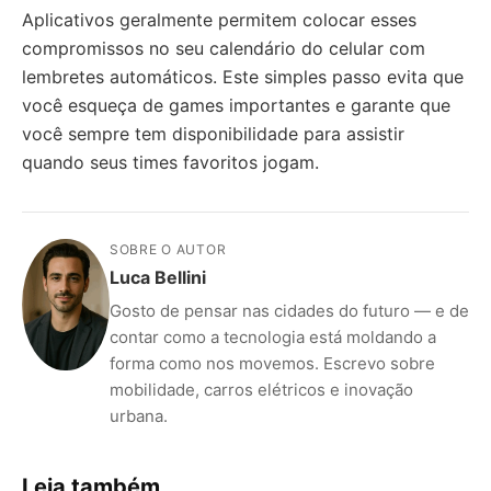
Aplicativos geralmente permitem colocar esses
compromissos no seu calendário do celular com
lembretes automáticos. Este simples passo evita que
você esqueça de games importantes e garante que
você sempre tem disponibilidade para assistir
quando seus times favoritos jogam.
SOBRE O AUTOR
Luca Bellini
Gosto de pensar nas cidades do futuro — e de
contar como a tecnologia está moldando a
forma como nos movemos. Escrevo sobre
mobilidade, carros elétricos e inovação
urbana.
Leia também