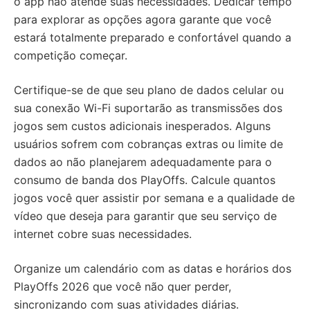
o app não atende suas necessidades. Dedicar tempo
para explorar as opções agora garante que você
estará totalmente preparado e confortável quando a
competição começar.
Certifique-se de que seu plano de dados celular ou
sua conexão Wi-Fi suportarão as transmissões dos
jogos sem custos adicionais inesperados. Alguns
usuários sofrem com cobranças extras ou limite de
dados ao não planejarem adequadamente para o
consumo de banda dos PlayOffs. Calcule quantos
jogos você quer assistir por semana e a qualidade de
vídeo que deseja para garantir que seu serviço de
internet cobre suas necessidades.
Organize um calendário com as datas e horários dos
PlayOffs 2026 que você não quer perder,
sincronizando com suas atividades diárias.