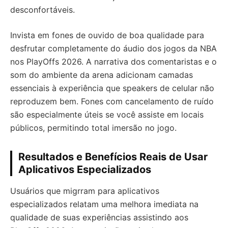
desconfortáveis.
Invista em fones de ouvido de boa qualidade para
desfrutar completamente do áudio dos jogos da NBA
nos PlayOffs 2026. A narrativa dos comentaristas e o
som do ambiente da arena adicionam camadas
essenciais à experiência que speakers de celular não
reproduzem bem. Fones com cancelamento de ruído
são especialmente úteis se você assiste em locais
públicos, permitindo total imersão no jogo.
Resultados e Benefícios Reais de Usar
Aplicativos Especializados
Usuários que migrram para aplicativos
especializados relatam uma melhora imediata na
qualidade de suas experiências assistindo aos