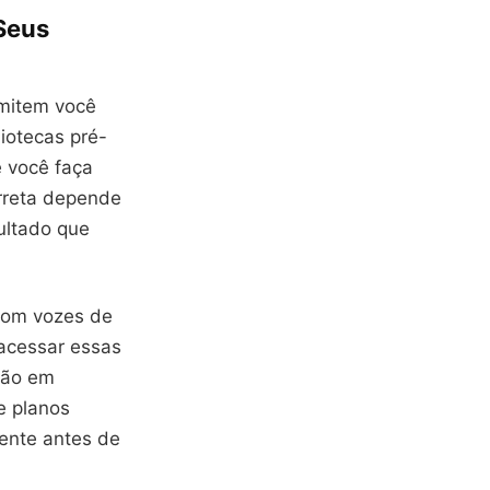
 Seus
rmitem você
iotecas pré-
 você faça
rreta depende
sultado que
 com vozes de
 acessar essas
ação em
e planos
mente antes de