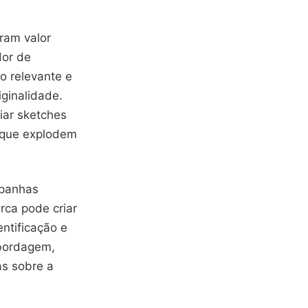
ram valor
dor de
o relevante e
iginalidade.
iar sketches
 que explodem
mpanhas
rca pode criar
ntificação e
abordagem,
as sobre a