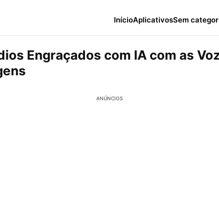
Início
Aplicativos
Sem categor
dios Engraçados com IA com as Vo
gens
ANÚNCIOS