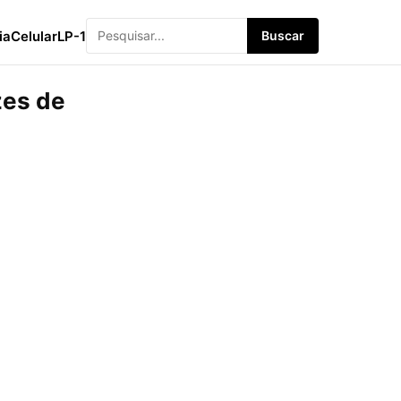
ia
Celular
LP-1
Buscar
zes de