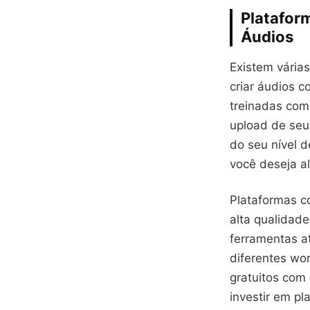
Platafor
Áudios
Existem vária
criar áudios 
treinadas com
upload de seu
do seu nível d
você deseja al
Plataformas c
alta qualidad
ferramentas at
diferentes wor
gratuitos com
investir em p