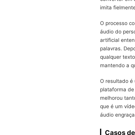
imita fielmen
O processo co
áudio do pers
artificial ent
palavras. Dep
qualquer text
mantendo a qu
O resultado é
plataforma de
melhorou tant
que é um vídeo
áudio engraçad
Casos de