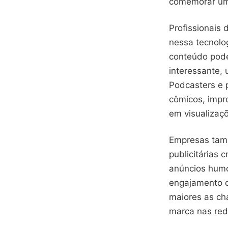
comemorar uma
Profissionais
nessa tecnolog
conteúdo pode
interessante, 
Podcasters e 
cômicos, impr
em visualizaç
Empresas tam
publicitárias 
anúncios humo
engajamento c
maiores as ch
marca nas red