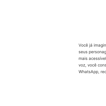
Você já imagi
seus personage
mais acessíve
voz, você con
WhatsApp, red