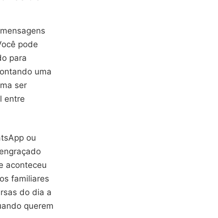
o mensagens
Você pode
do para
 contando uma
uma ser
 entre
atsApp ou
 engraçado
e aconteceu
os familiares
rsas do dia a
quando querem