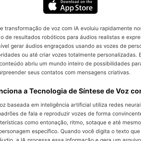
de transformação de voz com IA evoluiu rapidamente no
 de resultados robóticos para áudios realistas e expre
sível gerar áudios engraçados usando as vozes de per
bridades ou até criar vozes totalmente personalizadas. 
 conteúdo abriu um mundo inteiro de possibilidades pa
 surpreender seus contatos com mensagens criativas.
ciona a Tecnologia de Síntese de Voz co
oz baseada em inteligência artificial utiliza redes neura
padrões de fala e reproduzir vozes de forma convincent
terísticas como entonação, ritmo, sotaque e até mesm
personagem específico. Quando você digita o texto que
áudio, a IA processa essa informação e gera um arquiv