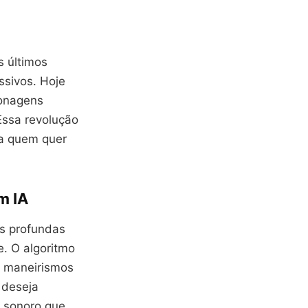
s últimos
ssivos. Hoje
sonagens
Essa revolução
ra quem quer
m IA
is profundas
e. O algoritmo
o maneirismos
 deseja
o sonoro que