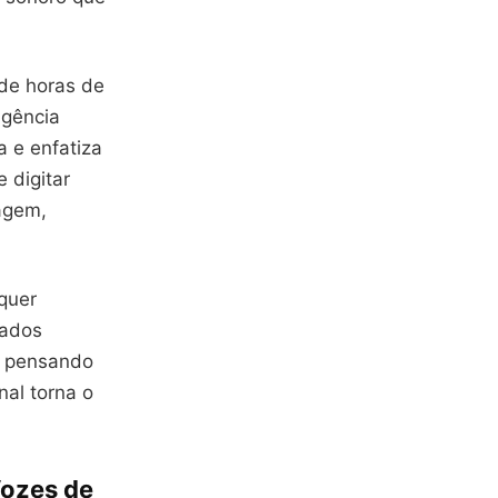
de horas de
igência
a e enfatiza
 digitar
agem,
quer
rados
, pensando
nal torna o
Vozes de