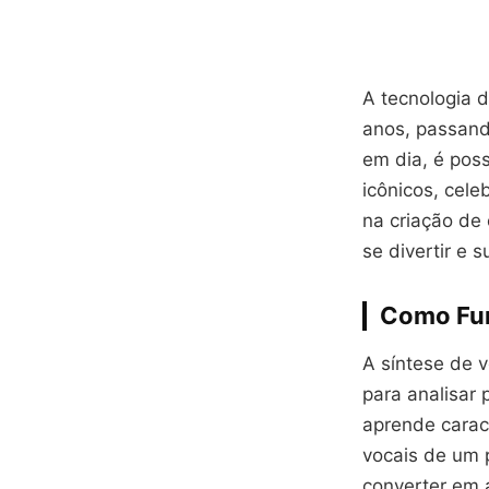
A tecnologia 
anos, passando
em dia, é pos
icônicos, cele
na criação de
se divertir e
Como Fun
A síntese de v
para analisar 
aprende carac
vocais de um 
converter em 