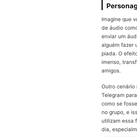
Persona
Imagine que v
de áudio com
enviar um áud
alguém fazer 
piada. O efeit
imenso, tran
amigos.
Outro cenário
Telegram para
como se foss
no grupo, e is
utilizam essa 
dia, especial