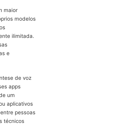
m maior
óprios modelos
os
te ilimitada.
sas
as e
ntese de voz
ses apps
 de um
ou aplicativos
 entre pessoas
s técnicos