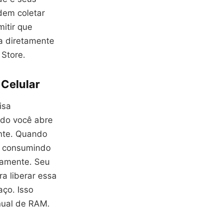
dem coletar
itir que
a diretamente
 Store.
Celular
isa
ndo você abre
ente. Quando
o consumindo
damente. Seu
ra liberar essa
ço. Isso
nual de RAM.