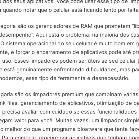
 dos seus aplicativos. Você pode usar esse tipo de li
quando notar que o celular está ficando lento por falt
egoria são os gerenciadores de RAM que prometem “li
 desempenho”. Aqui está o problema: na maioria dos ca
. O sistema operacional do seu celular é muito bom em 
e, e forçar o encerramento de aplicativos pode até pre
e uso. Esses limpadores podem ser úteis se seu celula
 está genuinamente enfrentando dificuldades, mas par
modernos, esse tipo de ferramenta é desnecessário.
tegoria são os limpadores premium que combinam várias
k files, gerenciamento de aplicativos, otimização de ba
ê precisa avaliar com cuidado se essas funcionalidades 
egam valor para você. Muitas vezes, um limpador simpl
ho melhor do que um programa bloatware que tenta faze
 Para começar, procure por aplicativos que tenham boa