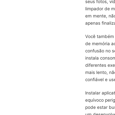
seus fotos, v
limpador de m
em mente, não
apenas finaliz
Você também p
de memória ao
confusão no s
instala conso
diferentes exe
mais lento, nã
confiável e u
Instalar apli
equívoco peri
pode estar bu
um desenvolve