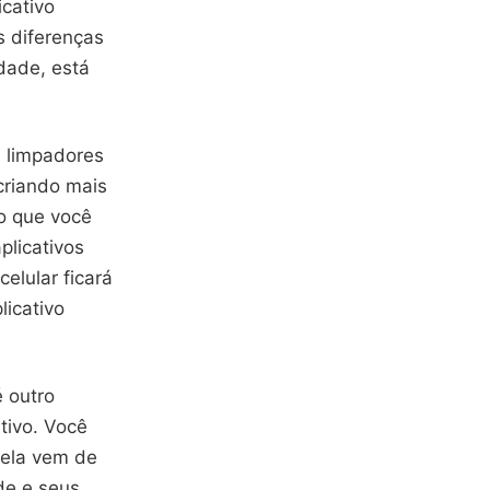
icativo
s diferenças
dade, está
s limpadores
criando mais
o que você
plicativos
elular ficará
licativo
é outro
tivo. Você
 ela vem de
de e seus