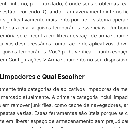
to interno, por outro lado, é onde seus problemas re
 estão ocorrendo. Quando o armazenamento interno fic
ca significativamente mais lento porque o sistema opera
nte para criar arquivos temporários essenciais. Um bom 
emória se concentra em liberar espaço de armazenam
uivos desnecessários como cache de aplicativos, dow
arquivos temporários. Você pode verificar quanto espaç
em Configurações > Armazenamento no seu dispositivo
 Limpadores e Qual Escolher
amente três categorias de aplicativos limpadores de m
 mercado atualmente. A primeira categoria inclui limpa
s em remover junk files, como cache de navegadores, a
 pastas vazias. Essas ferramentas são úteis porque se
te em liberar espaço de armazenamento sem prejudica