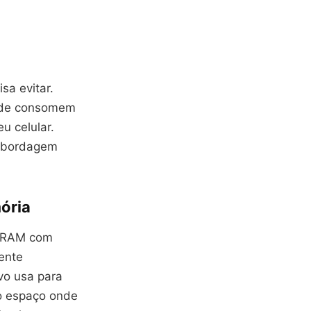
sa evitar.
dade consomem
 celular.
 abordagem
ória
a RAM com
ente
vo usa para
o espaço onde