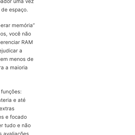
mpador uma vez
a de espaço.
berar memória”
sos, você não
gerenciar RAM
judicar a
r tem menos de
a a maioria
 funções:
teria e até
extras
es e focado
r tudo e não
s avaliações