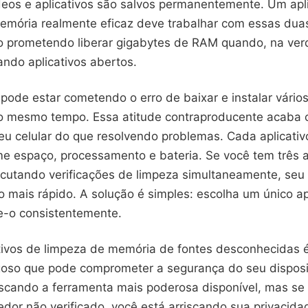
ídeos e aplicativos são salvos permanentemente. Um apl
emória realmente eficaz deve trabalhar com essas dua
 prometendo liberar gigabytes de RAM quando, na ver
ando aplicativos abertos.
ode estar cometendo o erro de baixar e instalar vário
 mesmo tempo. Essa atitude contraproducente acaba 
eu celular do que resolvendo problemas. Cada aplicativ
me espaço, processamento e bateria. Se você tem três a
cutando verificações de limpeza simultaneamente, seu c
o mais rápido. A solução é simples: escolha um único ap
se-o consistentemente.
cativos de limpeza de memória de fontes desconhecidas 
goso que pode comprometer a segurança do seu disposi
scando a ferramenta mais poderosa disponível, mas se
dor não verificado, você está arriscando sua privacida