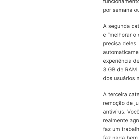
funcionamento
por semana ou 
A segunda cat
e “melhorar o
precisa deles
automaticament
experiência d
3 GB de RAM e
dos usuários 
A terceira ca
remoção de jun
antivírus. Voc
realmente agr
faz um trabal
faz nada bem.