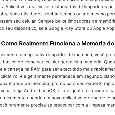
s. Aplicativos maliciosos disfarçados de limpadores po
obre suas atividades, roubar senhas ou até mesmo perm
essem seu celular. Sempre baixe limpadores de memóri
l do seu dispositivo, seja Google Play Store ou Apple App
 Como Realmente Funciona a Memória do 
tivamente um aplicativo limpador de memória, você prec
 básico de como seu celular gerencia a memória. Qua
, ele carrega na RAM para ser executado mais rapidam
aplicativo, ele geralmente permanece em segundo plan
uantidade de memória, pronto para ser reaberto rapi
ional, seja Android ou iOS, é inteligente o suficiente pa
aticamente quando um novo aplicativo precisa de espa
 você raramente precisa se preocupar com a limpeza ma