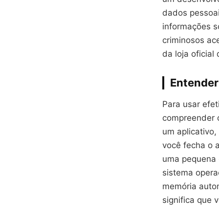
dados pessoai
informações s
criminosos ac
da loja oficia
Entender
Para usar efe
compreender o
um aplicativo
você fecha o 
uma pequena q
sistema operac
memória autom
significa que