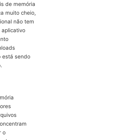
ais de memória
a muito cheio,
cional não tem
aplicativo
ento
nloads
o está sendo
.
emória
dores
rquivos
 concentram
r o