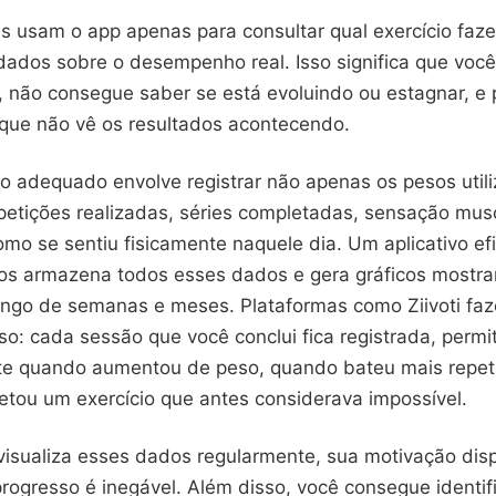
s usam o app apenas para consultar qual exercício faze
 dados sobre o desempenho real. Isso significa que voc
, não consegue saber se está evoluindo ou estagnar, e 
que não vê os resultados acontecendo.
o adequado envolve registrar não apenas os pesos util
etições realizadas, séries completadas, sensação musc
mo se sentiu fisicamente naquele dia. Um aplicativo ef
inos armazena todos esses dados e gera gráficos mostr
ongo de semanas e meses. Plataformas como Ziivoti fa
o: cada sessão que você conclui fica registrada, permi
te quando aumentou de peso, quando bateu mais repet
tou um exercício que antes considerava impossível.
isualiza esses dados regularmente, sua motivação dis
rogresso é inegável. Além disso, você consegue identifi