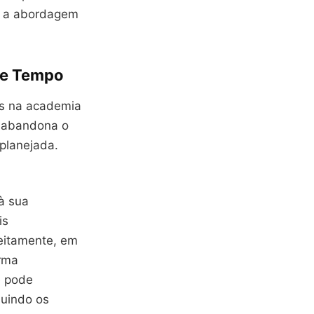
r a abordagem
de Tempo
as na academia
: abandona o
planejada.
à sua
is
eitamente, em
orma
ê pode
buindo os