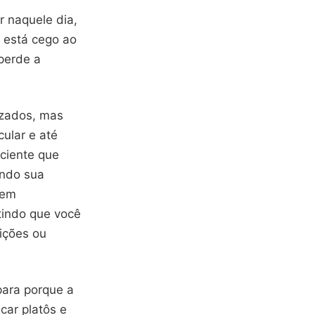
r naquele dia,
ê está cego ao
perde a
izados, mas
ular e até
iciente que
ando sua
zem
tindo que você
ições ou
para porque a
car platôs e