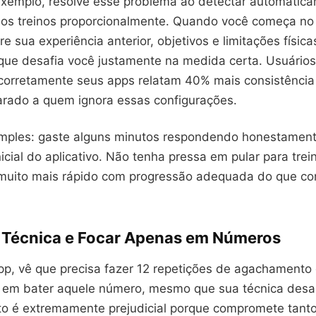
r exemplo, resolve esse problema ao detectar automatic
r os treinos proporcionalmente. Quando você começa no 
e sua experiência anterior, objetivos e limitações física
ue desafia você justamente na medida certa. Usuário
corretamente seus apps relatam 40% mais consistência 
rado a quem ignora essas configurações.
imples: gaste alguns minutos respondendo honestamen
nicial do aplicativo. Não tenha pressa em pular para trein
 muito mais rápido com progressão adequada do que c
a Técnica e Focar Apenas em Números
pp, vê que precisa fazer 12 repetições de agachamento
 em bater aquele número, mesmo que sua técnica desa
 é extremamente prejudicial porque compromete tanto