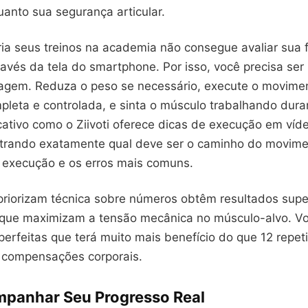
uanto sua segurança articular.
ia seus treinos na academia não consegue avaliar sua 
avés da tela do smartphone. Por isso, você precisa ser
agem. Reduza o peso se necessário, execute o movime
pleta e controlada, e sinta o músculo trabalhando dura
cativo como o Ziivoti oferece dicas de execução em víd
strando exatamente qual deve ser o caminho do movime
 execução e os erros mais comuns.
priorizam técnica sobre números obtêm resultados supe
orque maximizam a tensão mecânica no músculo-alvo. V
perfeitas que terá muito mais benefício do que 12 repe
e compensações corporais.
panhar Seu Progresso Real