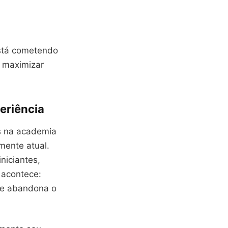
stá cometendo
e maximizar
eriência
os na academia
mente atual.
niciantes,
 acontece:
 e abandona o