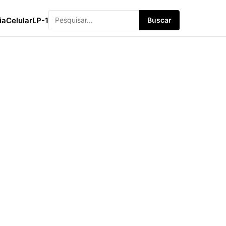
ia
Celular
LP-1
Buscar