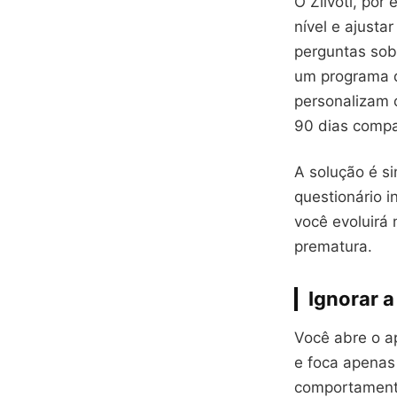
O Ziivoti, po
nível e ajusta
perguntas sobr
um programa q
personalizam 
90 dias compa
A solução é s
questionário i
você evoluirá
prematura.
Ignorar 
Você abre o a
e foca apenas
comportamento