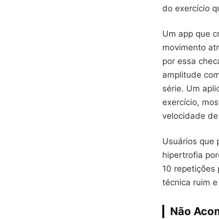
do exercício q
Um app que cr
movimento atr
por essa chec
amplitude com
série. Um apli
exercício, mo
velocidade de
Usuários que 
hipertrofia p
10 repetições 
técnica ruim 
Não Acom