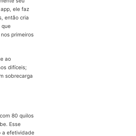
amente seu
app, ele faz
s, então cria
s que
nos primeiros
te ao
os difíceis;
om sobrecarga
 com 80 quilos
be. Esse
 a efetividade