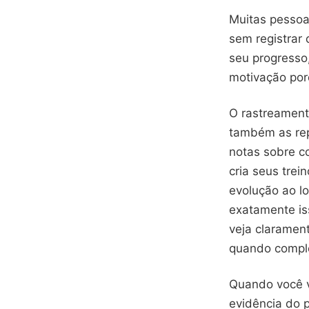
Muitas pessoa
sem registrar
seu progresso
motivação por
O rastreament
também as rep
notas sobre co
cria seus tre
evolução ao l
exatamente iss
veja claramen
quando comple
Quando você v
evidência do p