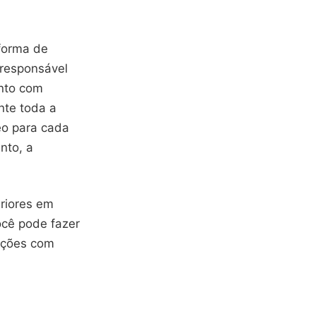
forma de
 responsável
nto com
nte toda a
eo para cada
nto, a
riores em
ocê pode fazer
tições com