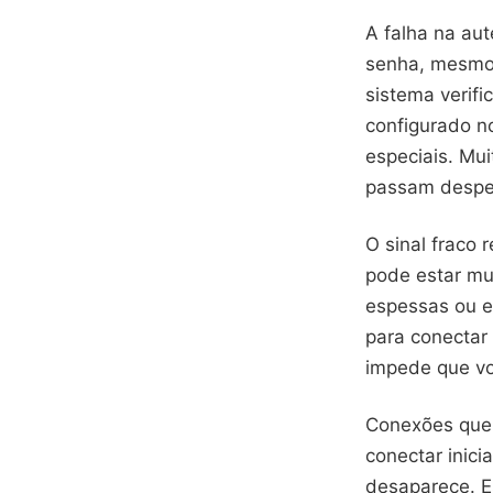
A falha na aut
senha, mesmo 
sistema verif
configurado n
especiais. Mui
passam despe
O sinal fraco 
pode estar mui
espessas ou en
para conectar
impede que v
Conexões que 
conectar inic
desaparece. E