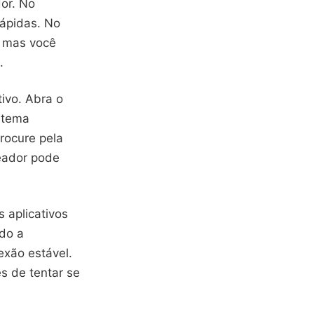
dor. No
rápidas. No
, mas você
.
tivo. Abra o
istema
rocure pela
teador pode
s aplicativos
ndo a
exão estável.
s de tentar se