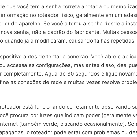
 de que você tem a senha correta anotada ou memoriza
 informação no roteador físico, geralmente em um ades
ferior do aparelho. Se você alterou a senha desde a inst
a nova senha, não a padrão do fabricante. Muitas pesso
o quando já a modificaram, causando falhas repetidas.
ispositivo antes de tentar a conexão. Você abre o aplica
ou accessa as configurações, mas antes disso, desligue
r completamente. Aguarde 30 segundos e ligue novame
fine as conexões de rede e muitas vezes resolve probl
o roteador está funcionando corretamente observando s
Você procura por luzes que indicam poder (geralmente v
nternet (também verde, piscando ocasionalmente). Se 
apagadas, o roteador pode estar com problemas ou des