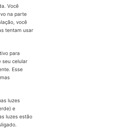
da. Você
ivo na parte
alação, você
as tentam usar
tivo para
 seu celular
nte. Esse
emas
uas luzes
erde) e
as luzes estão
ligado.