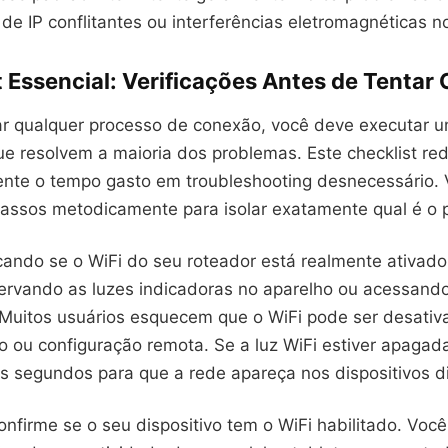
de IP conflitantes ou interferências eletromagnéticas 
 Essencial: Verificações Antes de Tentar
iar qualquer processo de conexão, você deve executar u
ue resolvem a maioria dos problemas. Este checklist re
mente o tempo gasto em troubleshooting desnecessário.
passos metodicamente para isolar exatamente qual é o 
cando se o WiFi do seu roteador está realmente ativad
servando as luzes indicadoras no aparelho ou acessando
 Muitos usuários esquecem que o WiFi pode ser desativ
o ou configuração remota. Se a luz WiFi estiver apagada
s segundos para que a rede apareça nos dispositivos di
nfirme se o seu dispositivo tem o WiFi habilitado. Voc