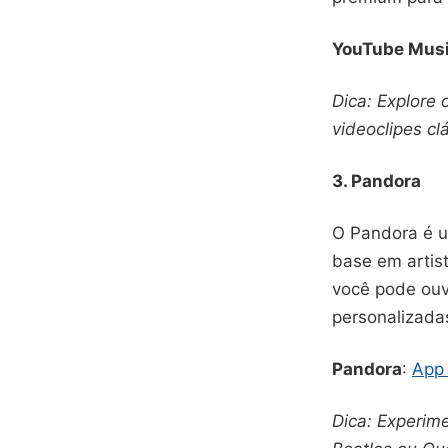
YouTube Mus
Dica: Explore 
videoclipes cl
3. Pandora
O Pandora é u
base em artis
você pode ouv
personalizada
Pandora
:
App 
Dica: Experime