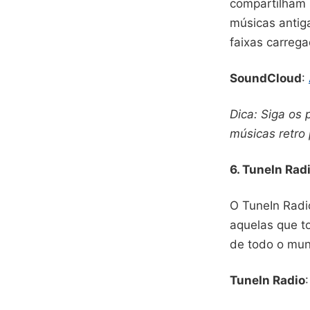
compartilham
músicas antiga
faixas carrega
SoundCloud
:
Dica: Siga os 
músicas retro 
6. TuneIn Rad
O TuneIn Radi
aquelas que t
de todo o mun
TuneIn Radio