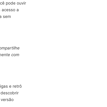
ocê pode ouvir
á acesso a
ia sem
compartilhe
amente com
gas e retrô
 descobrir
 versão
.