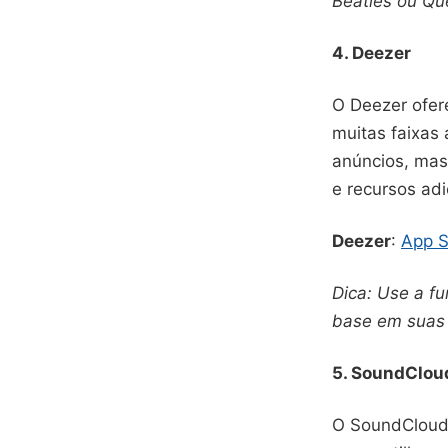
Beatles ou Qu
4. Deezer
O Deezer ofer
muitas faixas 
anúncios, ma
e recursos adi
Deezer
:
App S
Dica: Use a f
base em suas 
5. SoundClou
O SoundCloud 