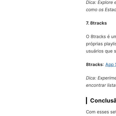
Dica: Explore 
como os Estad
7. 8tracks
O 8tracks é u
próprias playl
usuários que 
8tracks
:
App 
Dica: Experim
encontrar list
Conclus
Com esses set