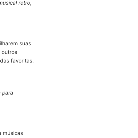
usical retro,
tilharem suas
r outros
das favoritas.
o para
e músicas