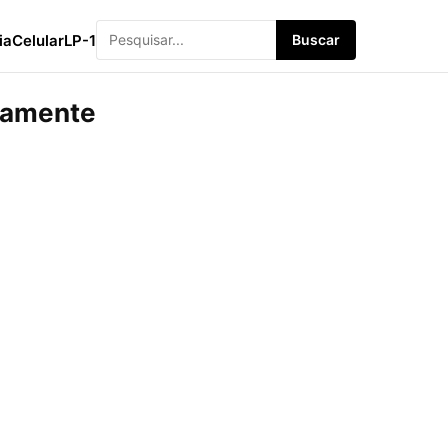
ia
Celular
LP-1
Buscar
itamente