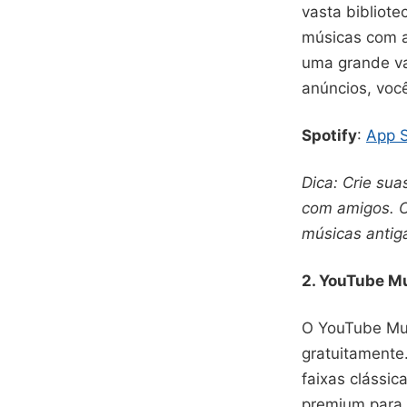
vasta bibliote
músicas com a
uma grande va
anúncios, voc
Spotify
:
App S
Dica: Crie sua
com amigos. O
músicas antig
2. YouTube M
O YouTube Mus
gratuitamente.
faixas clássi
premium para u