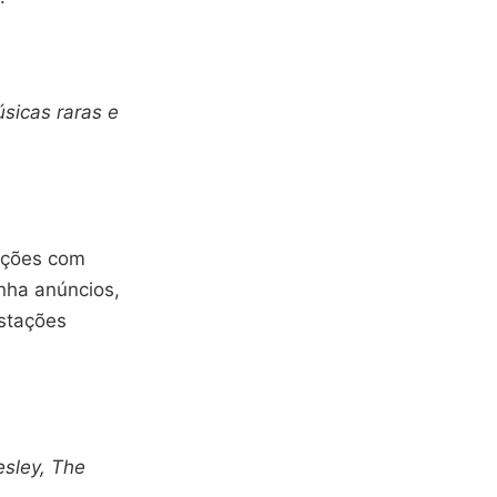
sicas raras e
tações com
enha anúncios,
estações
esley, The