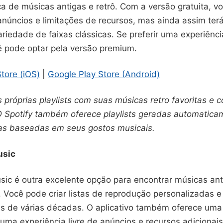
ca de músicas antigas e retrô. Com a versão gratuita, v
núncios e limitações de recursos, mas ainda assim ter
riedade de faixas clássicas. Se preferir uma experiênc
ê pode optar pela versão premium.
tore (iOS)
|
Google Play Store (Android)
s próprias playlists com suas músicas retro favoritas e 
 Spotify também oferece playlists geradas automatic
as baseadas em seus gostos musicais.
usic
ic é outra excelente opção para encontrar músicas anti
 Você pode criar listas de reprodução personalizadas e
cas de várias décadas. O aplicativo também oferece uma
ma experiência livre de anúncios e recursos adicionais