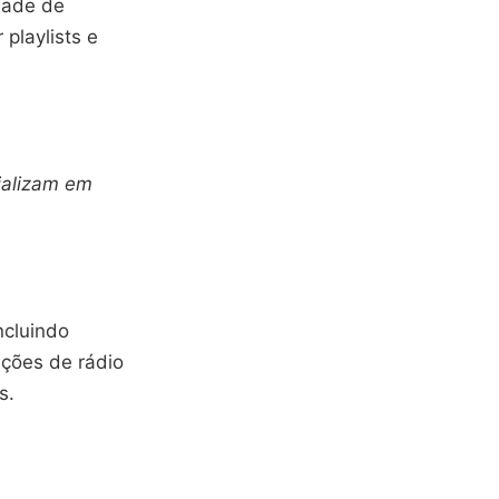
dade de
playlists e
.
cializam em
ncluindo
ações de rádio
s.