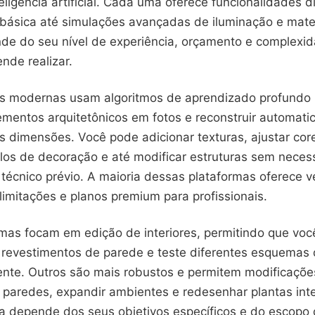
ligência artificial. Cada uma oferece funcionalidades d
básica até simulações avançadas de iluminação e mater
de do seu nível de experiência, orçamento e complexid
nde realizar.
s modernas usam algoritmos de aprendizado profundo 
ementos arquitetônicos em fotos e reconstruir automat
 dimensões. Você pode adicionar texturas, ajustar core
tilos de decoração e até modificar estruturas sem nece
técnico prévio. A maioria dessas plataformas oferece v
limitações e planos premium para profissionais.
mas focam em edição de interiores, permitindo que voc
revestimentos de parede e teste diferentes esquemas 
nte. Outros são mais robustos e permitem modificações
paredes, expandir ambientes e redesenhar plantas inte
ta depende dos seus objetivos específicos e do escopo 