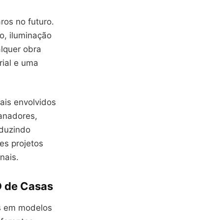
ros no futuro.
o, iluminação
alquer obra
rial e uma
ais envolvidos
canadores,
eduzindo
es projetos
nais.
D de Casas
as em modelos