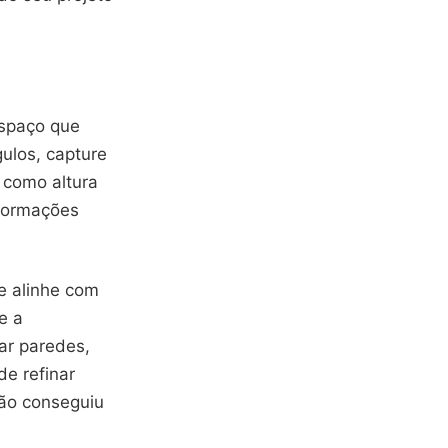
espaço que
gulos, capture
 como altura
nformações
e alinhe com
e a
tar paredes,
de refinar
não conseguiu