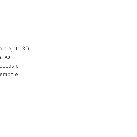
m projeto 3D
a. As
sboços e
tempo e