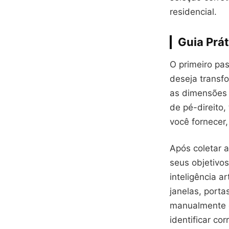
residencial.
Guia Prá
O primeiro pa
deseja transfo
as dimensões 
de pé-direito
você fornecer,
Após coletar 
seus objetivo
inteligência a
janelas, porta
manualmente q
identificar co