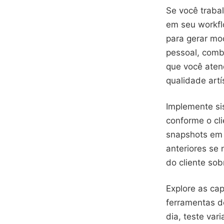
Se você traba
em seu workfl
para gerar mo
pessoal, comb
que você aten
qualidade artí
Implemente si
conforme o cl
snapshots em 
anteriores se 
do cliente so
Explore as ca
ferramentas de
dia, teste var