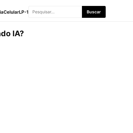
ia
Celular
LP-1
Buscar
ndo IA?