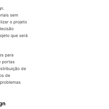
gn.
riais sem
izar o projeto
decisão
ojeto que será
es para
e portas
istribuição de
os de
r problemas
ign