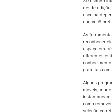
3D usando inte
desde edição 
escolha depen
que você prete
As ferramenta
reconhecer el
espaço em três
diferentes es
conhecimento 
gratuitas com 
Alguns progra
móveis, mude 
instantaneame
como remover 
seleção corre