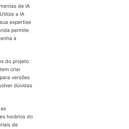
amentas de IA
ilize a IA
sua expertise
rida permite
tenha a
s do projeto
tem criar
 para versões
solver dúvidas
 as
es horários do
riais de