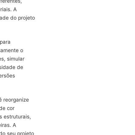
iferentes,
iais. A
ade do projeto
para
icamente o
s, simular
ssidade de
ersões
ê reorganize
de cor
 estruturais,
iras. A
do seu projeto