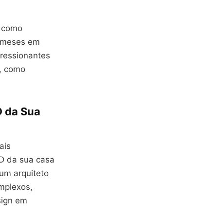
a como
r meses em
pressionantes
, como
D da Sua
ais
D da sua casa
 um arquiteto
omplexos,
sign em