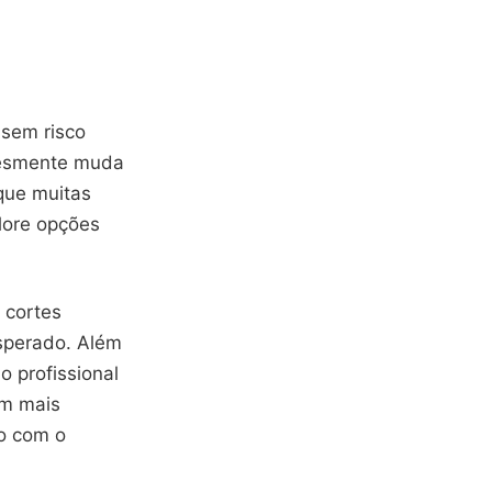
 sem risco
plesmente muda
 que muitas
lore opções
 cortes
sperado. Além
o profissional
om mais
ão com o