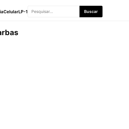
ia
Celular
LP-1
Buscar
arbas