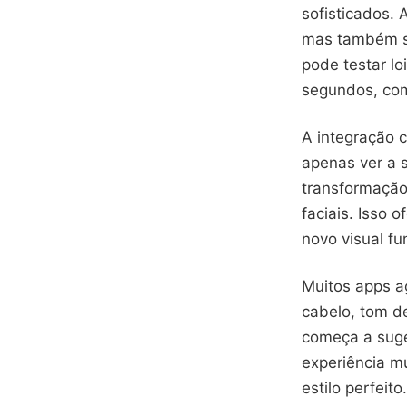
sofisticados.
mas também si
pode testar lo
segundos, com
A integração 
apenas ver a s
transformaçã
faciais. Isso 
novo visual fu
Muitos apps a
cabelo, tom de
começa a suge
experiência m
estilo perfeito.