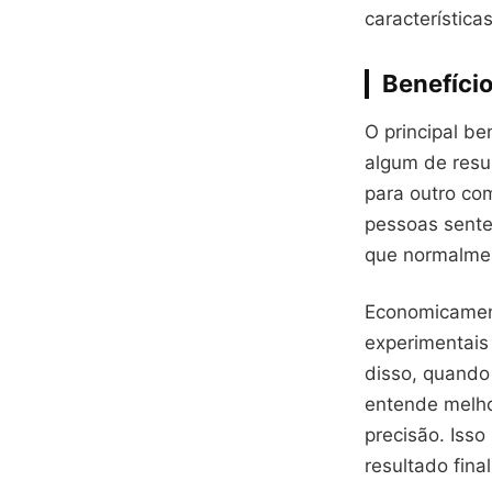
característica
Benefício
O principal be
algum de resu
para outro co
pessoas sente
que normalmen
Economicament
experimentais
disso, quando
entende melho
precisão. Isso
resultado final