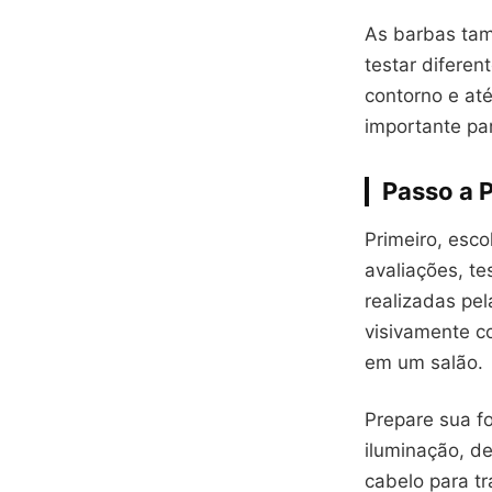
As barbas tam
testar difere
contorno e at
importante pa
Passo a 
Primeiro, esco
avaliações, te
realizadas pe
visivamente c
em um salão.
Prepare sua f
iluminação, de
cabelo para tr