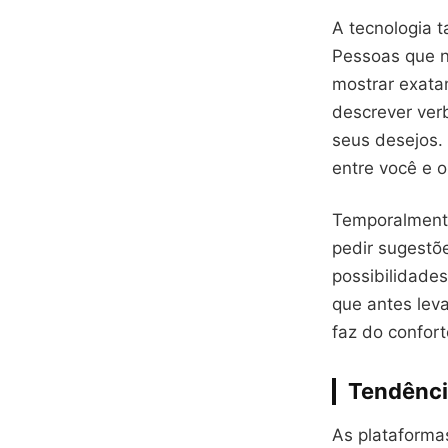
A tecnologia 
Pessoas que n
mostrar exata
descrever ver
seus desejos.
entre você e o
Temporalmente
pedir sugestõ
possibilidade
que antes lev
faz do confort
Tendênci
As plataforma