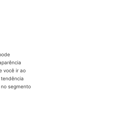
 pode
aparência
 você ir ao
 tendência
e no segmento