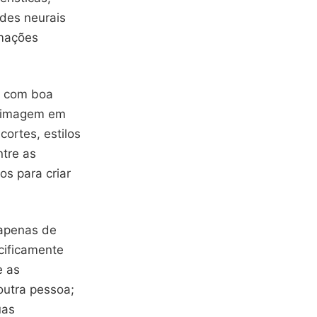
edes neurais
rmações
, com boa
 a imagem em
ortes, estilos
ntre as
os para criar
 apenas de
ecificamente
e as
outra pessoa;
uas