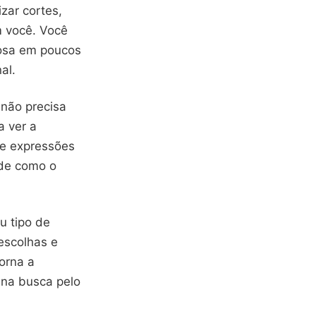
zar cortes,
m você. Você
 rosa em poucos
al.
 não precisa
a ver a
e expressões
 de como o
u tipo de
escolhas e
orna a
 na busca pelo