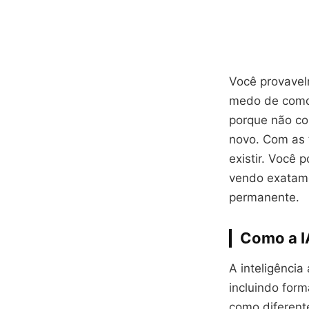
Você provavel
medo de como 
porque não co
novo. Com as 
existir. Você 
vendo exatame
permanente.
Como a IA
A inteligência
incluindo form
como diferente