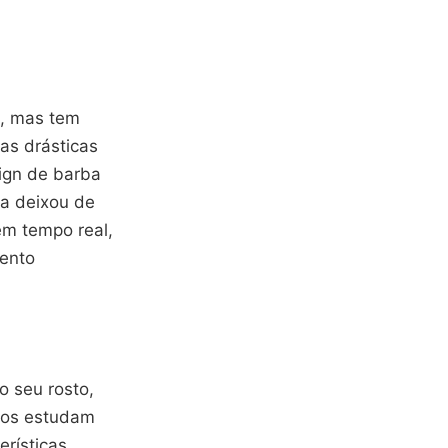
l, mas tem
as drásticas
ign de barba
ma deixou de
 em tempo real,
ento
do seu rosto,
tmos estudam
rísticas,