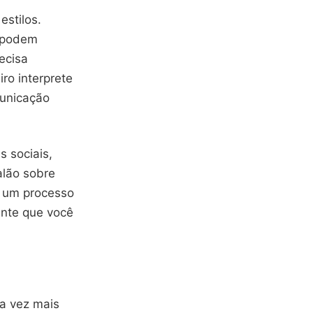
estilos.
a podem
ecisa
ro interprete
municação
 sociais,
alão sobre
e um processo
ente que você
a vez mais