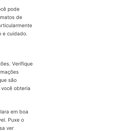
ocê pode
ormatos de
rticularmente
 e cuidado.
ões. Verifique
ormações
que são
 você obteria
clara em boa
vel. Puxe o
sa ver