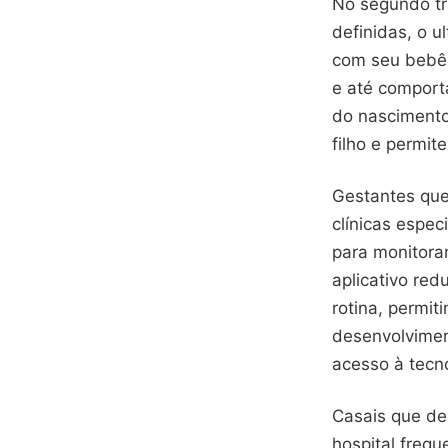
No segundo tri
definidas, o 
com seu bebê.
e até comport
do nascimento
filho e permi
Gestantes que
clínicas espec
para monitora
aplicativo re
rotina, permit
desenvolvimen
acesso à tecno
Casais que de
hospital freq