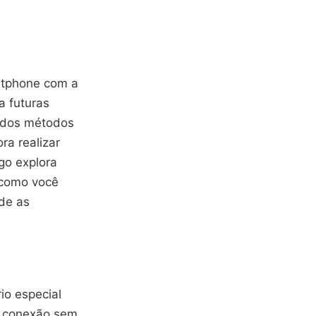
rtphone com a
a futuras
 dos métodos
ra realizar
go explora
e como você
de as
io especial
u conexão sem