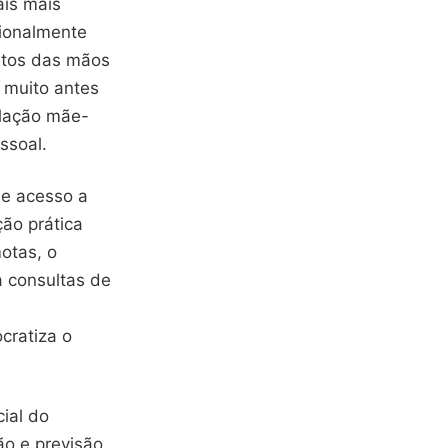
ais mais
cionalmente
ntos das mãos
 muito antes
elação mãe-
ssoal.
de acesso a
ção prática
otas, o
a consultas de
cratiza o
ial do
o e previsão.