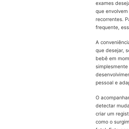
exames deseja
que envolvem
recorrentes. 
frequente, es
A conveniênci
que desejar, 
bebê em momen
simplesmente 
desenvolvimen
pessoal e adap
O acompanhame
detectar muda
criar um regi
como o surgi