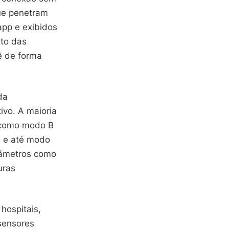
que penetram
app e exibidos
to das
ê de forma
da
ivo. A maioria
, como modo B
) e até modo
râmetros como
uras
hospitais,
sensores