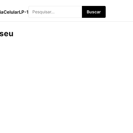
ia
Celular
LP-1
Buscar
 seu