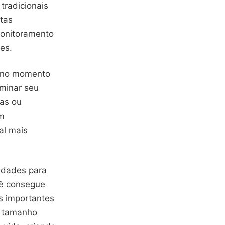
tradicionais
tas
monitoramento
es.
s no momento
minar seu
as ou
em
al mais
idades para
cê consegue
s importantes
o tamanho