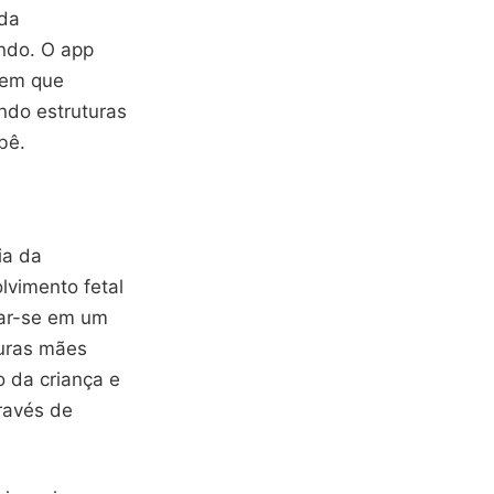
 da
ndo. O app
gem que
ndo estruturas
bê.
ia da
vimento fetal
mar-se em um
turas mães
 da criança e
ravés de