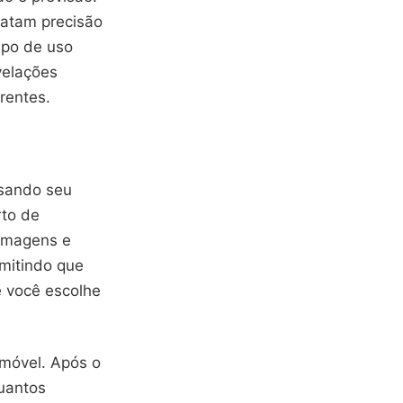
latam precisão
tipo de uso
velações
rentes.
usando seu
rto de
 imagens e
rmitindo que
 você escolhe
 móvel. Após o
quantos