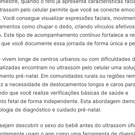
mestre, quando o feto já apresenta características faci
ultrassom pelo celular permite que você se conecte emo
 Você consegue visualizar expressões faciais, movime
amentos como chupar o dedo, criando vínculos afetivos
. Este tipo de acompanhamento contínuo fortalece a r
te que você documente essa jornada de forma única e pe
 vivem longe de centros urbanos ou com dificuldades 
ializadas encontram no ultrassom pelo celular uma solu
mento pré-natal. Em comunidades rurais ou regiões rem
duz a necessidade de deslocamentos longos e caros par
indo que você realize verificações básicas de saúde e
to fetal de forma independente. Esta abordagem demo
logia de diagnóstico e cuidado pré-natal.
sejam descobrir o sexo do bebê antes do ultrassom ofic
uentemente usam o app como uma ferramenta de diversã