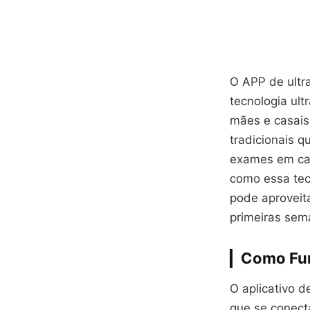
O APP de ultr
tecnologia ul
mães e casais
tradicionais q
exames em casa
como essa tec
pode aproveit
primeiras sem
Como Fun
O aplicativo d
que se conect