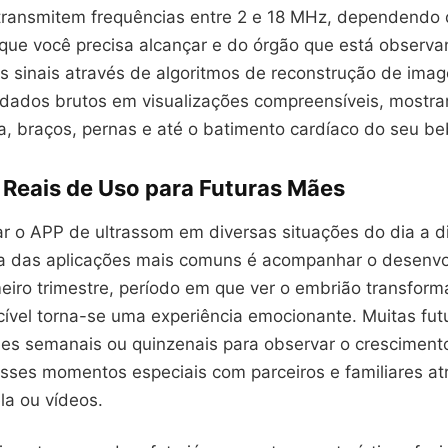
 transmitem frequências entre 2 e 18 MHz, dependendo
que você precisa alcançar e do órgão que está observa
s sinais através de algoritmos de reconstrução de ima
dados brutos em visualizações compreensíveis, mostra
, braços, pernas e até o batimento cardíaco do seu be
 Reais de Uso para Futuras Mães
r o APP de ultrassom em diversas situações do dia a d
 das aplicações mais comuns é acompanhar o desenvol
meiro trimestre, período em que ver o embrião transfor
ível torna-se uma experiência emocionante. Muitas fu
es semanais ou quinzenais para observar o crescimento
esses momentos especiais com parceiros e familiares at
la ou vídeos.