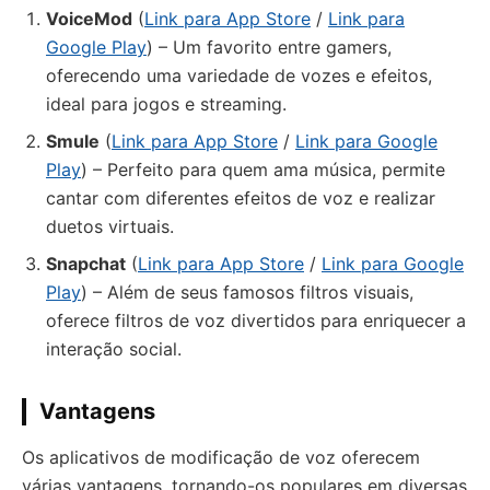
VoiceMod
(
Link para App Store
/
Link para
Google Play
) – Um favorito entre gamers,
oferecendo uma variedade de vozes e efeitos,
ideal para jogos e streaming.
Smule
(
Link para App Store
/
Link para Google
Play
) – Perfeito para quem ama música, permite
cantar com diferentes efeitos de voz e realizar
duetos virtuais.
Snapchat
(
Link para App Store
/
Link para Google
Play
) – Além de seus famosos filtros visuais,
oferece filtros de voz divertidos para enriquecer a
interação social.
Vantagens
Os aplicativos de modificação de voz oferecem
várias vantagens, tornando-os populares em diversas