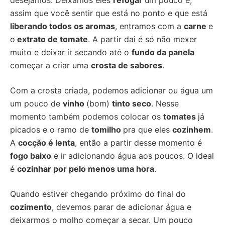
desejamos. Deixamos eles
refogar
um pouco e,
assim que você sentir que está no ponto e que está
liberando todos os aromas
, entramos com a
carne
e
o
extrato de tomate
. A partir dai é só não mexer
muito e deixar ir secando até o
fundo da panela
começar a criar uma
crosta de sabores
.
Com a crosta criada, podemos adicionar ou água um
um pouco de
vinho
(bom)
tinto seco
. Nesse
momento também podemos colocar os
tomates
já
picados e o ramo de
tomilho
pra que eles
cozinhem
.
A
cocção é lenta
, então a partir desse momento é
fogo baixo
e ir adicionando água aos poucos. O ideal
é
cozinhar por pelo menos uma hora
.
Quando estiver chegando próximo do final do
cozimento
, devemos parar de adicionar água e
deixarmos o molho começar a secar. Um pouco